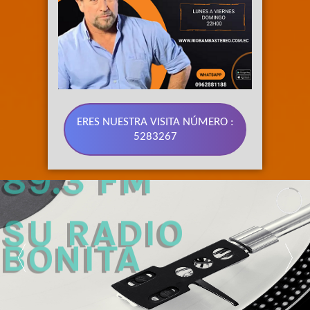
ERES NUESTRA VISITA NÚMERO :
5283267
89.3 FM 
SU RADIO 
BONITA