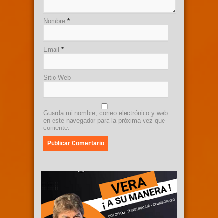
Nombre
*
Email
*
Sitio Web
Guarda mi nombre, correo electrónico y web
en este navegador para la próxima vez que
comente.