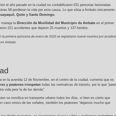
ión el año pasado en la ciudad se contabilizaron 631 personas lesionadas
 otras 58 perdieron la vida por esta causa. Lo que sitúa a Ambato únicamente
uayaquil, Quito y Santo Domingo.
e maneja la
Dirección de Movilidad del Municipio de Ambato
en el primer
jeron 221 accidentes que dejaron 25 muertos y 137 heridos.
n la primera quincena de enero de 2026 se registraron nueve muertos por acciden
o en Ambato.
dad
aja en la avenida 12 de Noviembre, en el centro de la ciudad, comenta que es
es y peatones irrespetan
todas las normativas de tránsito, por lo que “pare
ra vida peor la de los demás”.
en se moviliza en transporte urbano todos los días, si bien es cierto que
en caso omiso de las señales, también los peatones “dejamos mucho que
por donde queremos, no respetamos el paso cebra y preferimos
ponernos 