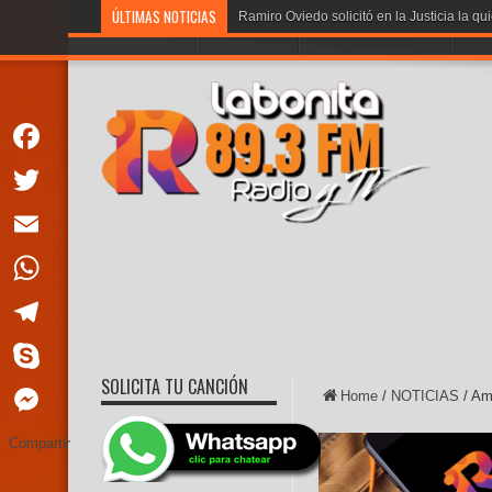
ÚLTIMAS NOTICIAS
Ramiro Oviedo solicitó en la Justicia la qu
PORTADA
LA BONITA
PROGRAMACION
VOT
Facebook
Twitter
Email
WhatsApp
Telegram
SOLICITA TU CANCIÓN
Skype
Home
/
NOTICIAS
/
Amb
Messenger
Compartir