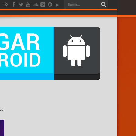
RENDICION
es