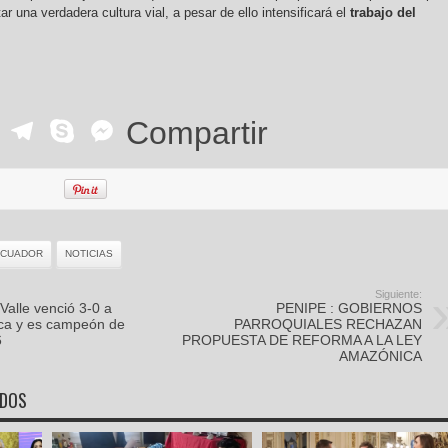
una verdadera cultura vial, a pesar de ello intensificará el
trabajo del
ok
r
ail
WhatsApp
Telegram
Skype
Messenger
Compartir
ECUADOR
NOTICIAS
Siguiente:
Valle venció 3-0 a
PENIPE : GOBIERNOS
ica y es campeón de
PARROQUIALES RECHAZAN
6
PROPUESTA DE REFORMA A LA LEY
AMAZÓNICA
ADOS