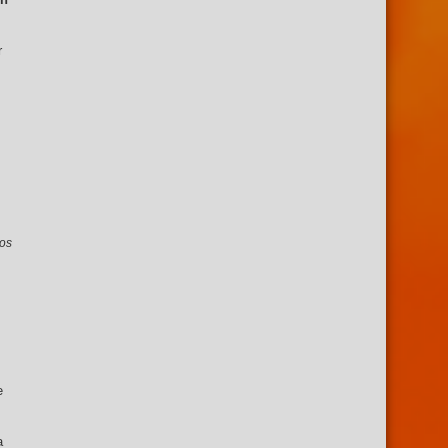
r
ros
e
a