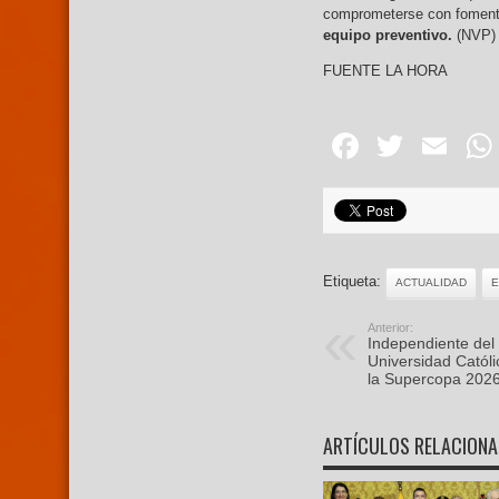
comprometerse con fomentar 
equipo preventivo.
(NVP)
FUENTE LA HORA
Facebo
Twitte
Em
Etiqueta:
ACTUALIDAD
Anterior:
Independiente del 
Universidad Catól
la Supercopa 202
ARTÍCULOS RELACION