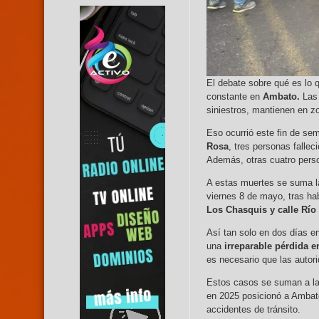
El debate sobre qué es lo 
constante en
Ambato.
Las
siniestros, mantienen en zo
Eso ocurrió este fin de s
Rosa
, tres personas falle
Además, otras cuatro perso
A estas muertes se suma la
viernes 8 de mayo, tras hab
Los Chasquis y calle Río
Así tan solo en dos días en
una
irreparable pérdida e
es necesario que las auto
Estos casos se suman a las
en 2025 posicionó a Ambat
accidentes de tránsito.