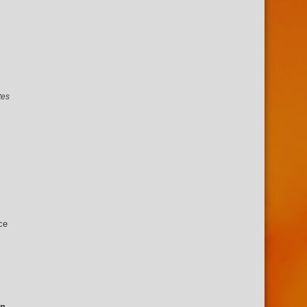
tes
ce
en