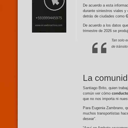
De acuerdo a esta informac
durante siniestros viales y
detrás de ciudades como
G
De acuerdo a los datos qu
trimestre de 2026 se produ
Tan solo e
de tránsit
La comuni
Santiago Brito, quien trab
común ver cómo
conductor
que no nos importa ni nuest
Para Eugenia Zambrano, qui
muchos transportistas hac
desear”.
“Aquí en Ambato cruzamos 