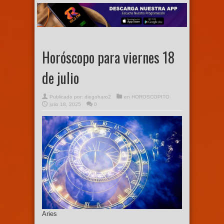
Horóscopo para viernes 18
de julio
Publicado por:
diegoharo2
en
HOROSCOPITO
julio 18, 2025
0
Aries