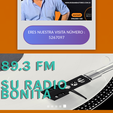
ERES NUESTRA VISITA NÚMERO :
5267097
89.3 FM 
SU RADIO 
BONITA