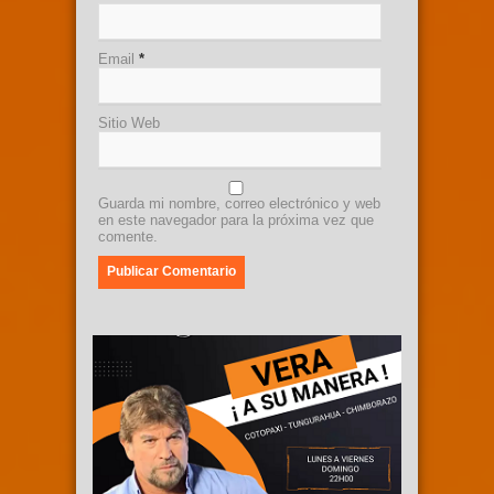
Email
*
Sitio Web
Guarda mi nombre, correo electrónico y web
en este navegador para la próxima vez que
comente.