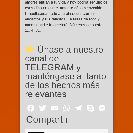
amores entran a tu vida y hoy podría ser uno de
esos días en que el amor te dé la bienvenida.
Embellecerás todo a tu alrededor con tus
encantos y tus talentos. Te reirás de todo y
nada ni nadie te afectará. Números de suerte:
11, 4, 31.
Únase a nuestro
canal de
TELEGRAM y
manténgase al tanto
de los hechos más
relevantes
Facebook
Twitter
Email
WhatsApp
Telegram
Skype
Mess
Compartir