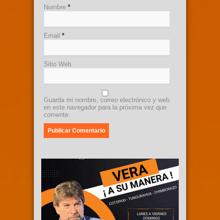
Nombre
*
Email
*
Sitio Web
Guarda mi nombre, correo electrónico y web
en este navegador para la próxima vez que
comente.