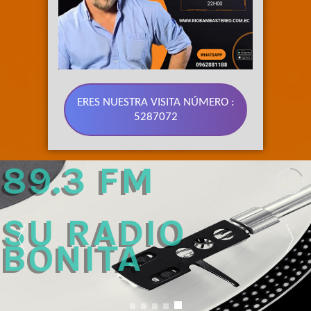
ERES NUESTRA VISITA NÚMERO :
5287072
89.3 FM 
SU RADIO 
BONITA