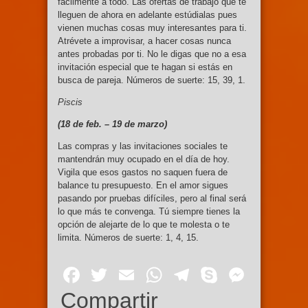
fácilmente a todo. Las ofertas de trabajo que te
lleguen de ahora en adelante estúdialas pues
vienen muchas cosas muy interesantes para ti.
Atrévete a improvisar, a hacer cosas nunca
antes probadas por ti. No le digas que no a esa
invitación especial que te hagan si estás en
busca de pareja. Números de suerte: 15, 39, 1.
Piscis
(18 de feb. – 19
de marzo)
Las compras y las invitaciones sociales te
mantendrán muy ocupado en el día de hoy.
Vigila que esos gastos no saquen fuera de
balance tu presupuesto. En el amor sigues
pasando por pruebas difíciles, pero al final será
lo que más te convenga. Tú siempre tienes la
opción de alejarte de lo que te molesta o te
limita. Números de suerte: 1, 4, 15.
Facebook
Twitter
Email
WhatsApp
Telegram
Skype
Mess
Compartir