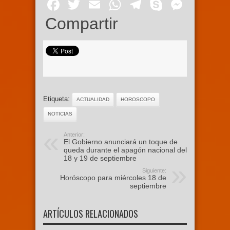
Facebook
Twitter
Email
WhatsApp
Telegram
Skype
Mess
Compartir
Etiqueta:
ACTUALIDAD
HOROSCOPO
NOTICIAS
Anterior:
El Gobierno anunciará un toque de
queda durante el apagón nacional del
18 y 19 de septiembre
Siguiente:
Horóscopo para miércoles 18 de
septiembre
ARTÍCULOS RELACIONADOS