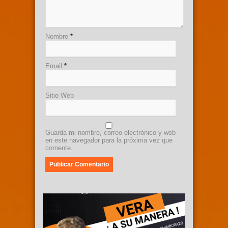
Nombre
*
Email
*
Sitio Web
Guarda mi nombre, correo electrónico y web
en este navegador para la próxima vez que
comente.