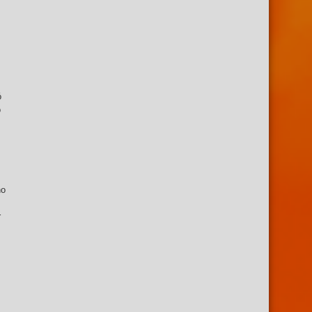
ó
o
no
r