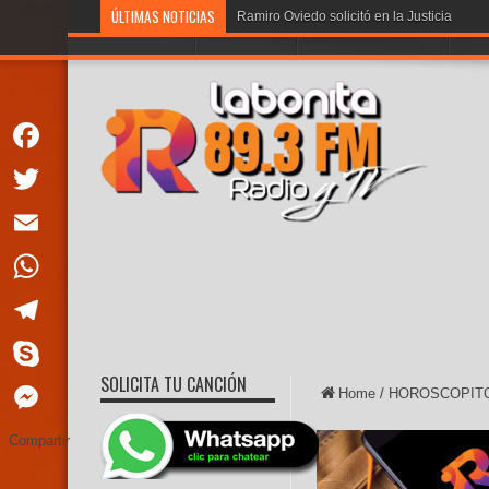
ÚLTIMAS NOTICIAS
Ramiro Oviedo solicitó en la Justicia la qu
PORTADA
LA BONITA
PROGRAMACION
VOT
Facebook
Twitter
Email
WhatsApp
Telegram
SOLICITA TU CANCIÓN
Skype
Home
/
HOROSCOPIT
Messenger
Compartir