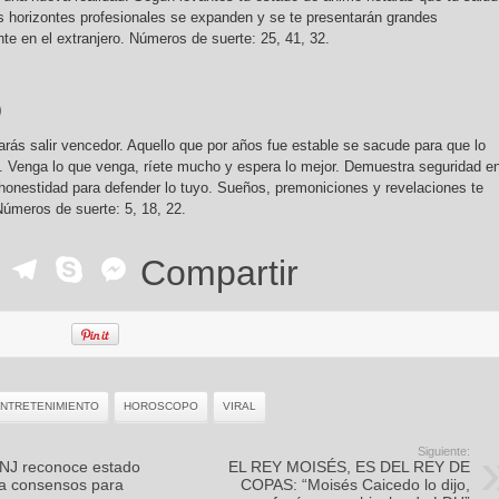
 horizontes profesionales se expanden y se te presentarán grandes
te en el extranjero. Números de suerte: 25, 41, 32.
)
arás salir vencedor. Aquello que por años fue estable se sacude para que lo
. Venga lo que venga, ríete mucho y espera lo mejor. Demuestra seguridad en
 honestidad para defender lo tuyo. Sueños, premoniciones y revelaciones te
Números de suerte: 5, 18, 22.
ok
r
ail
WhatsApp
Telegram
Skype
Messenger
Compartir
NTRETENIMIENTO
HOROSCOPO
VIRAL
Siguiente:
CNJ reconoce estado
EL REY MOISÉS, ES DEL REY DE
ea consensos para
COPAS: “Moisés Caicedo lo dijo,