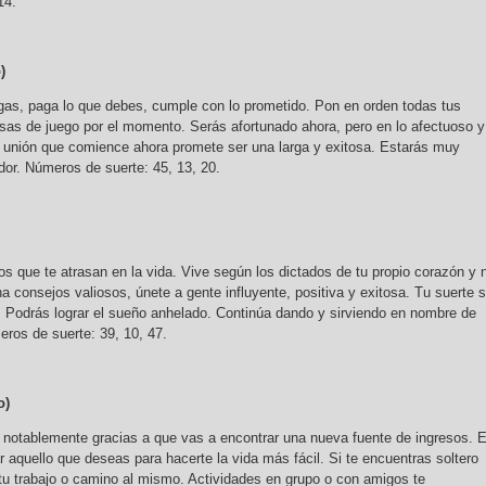
14.
)
as, paga lo que debes, cumple con lo prometido. Pon en orden todas tus
esas de juego por el momento. Serás afortunado ahora, pero en lo afectuoso y
 unión que comience ahora promete ser una larga y exitosa. Estarás muy
dor. Números de suerte: 45, 13, 20.
os que te atrasan en la vida. Vive según los dictados de tu propio corazón y 
a consejos valiosos, únete a gente influyente, positiva y exitosa. Tu suerte 
vo. Podrás lograr el sueño anhelado. Continúa dando y sirviendo en nombre de
eros de suerte: 39, 10, 47.
o)
notablemente gracias a que vas a encontrar una nueva fuente de ingresos. 
 aquello que deseas para hacerte la vida más fácil. Si te encuentras soltero
 tu trabajo o camino al mismo. Actividades en grupo o con amigos te