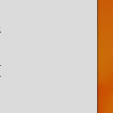
s
e
Se
s