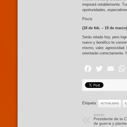
mejorará notablemente. Tus
oportunidades, especialmen
Piscis
(18 de feb. – 19
de marzo
Serás retado hoy, pero logr
nuevo y benéfico te corone
mismo, valor, agresividad,
orientarán correctamente. 
Facebo
Twitte
Em
Etiqueta:
ACTUALIDAD
E
Anterior:
Presidente de la 
de guerra y plant