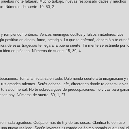
y pruebas no te faltarán. Mucho trabajo, nuevas responsabilidades y muchos
n. Números de suerte: 19, 50, 2.
y rompiendo fronteras. Vences enemigos ocultos y falsos imitadores. Los
a positiva en dinero, fama, prestigio. Lo que te enfermó, deprimió o te atras
ora de esas tragedias te llegará la buena suerte. Tu mente se estimula por l
a idea en práctica. Números de suerte: 15, 39, 4.
 decisiones. Toma la iniciativa en todo. Dale rienda suerte a tu imaginación y 
tus grandes talentos. Serás cabeza, jefe, director en donde te desenvuelvas
 tu salud mental. No te sobrecargues de preocupaciones, no vivas para gana
tienes hoy. Números de suerte: 30, 1, 27.
ien nada agradece. Ocúpate más de ti y de tus cosas. Clarifica tu confuso
una nueva realidad. Según levantes tu estado de ánimo notarás que tu salud