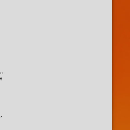
no
se
En