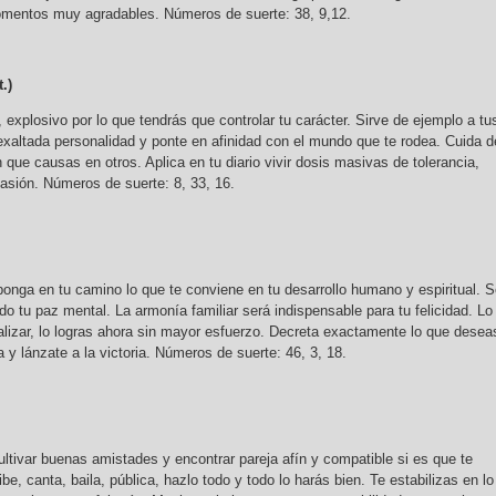
omentos muy agradables. Números de suerte: 38, 9,12.
.)
 explosivo por lo que tendrás que controlar tu carácter. Sirve de ejemplo a tu
 exaltada personalidad y ponte en afinidad con el mundo que te rodea. Cuida d
n que causas en otros. Aplica en tu diario vivir dosis masivas de tolerancia,
sión. Números de suerte: 8, 33, 16.
ponga en tu camino lo que te conviene en tu desarrollo humano y espiritual. 
o tu paz mental. La armonía familiar será indispensable para tu felicidad. Lo
ealizar, lo logras ahora sin mayor esfuerzo. Decreta exactamente lo que desea
y lánzate a la victoria. Números de suerte: 46, 3, 18.
tivar buenas amistades y encontrar pareja afín y compatible si es que te
be, canta, baila, pública, hazlo todo y todo lo harás bien. Te estabilizas en lo