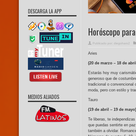
DESCARGA LA APP
Horóscopo para 
Publicado por:
diegoharo2
Aries
(20 de marzo –
18 de abri
Estarás hoy muy carismáti
generoso que de costumbre,
tradicional o convencional 
moda, pero con estilo y tra
MEDIOS ALIADOS
Tauro
(19 de abril – 19
de mayo
Te liberas, te independiza
que puedas sentirte en pa
también a olvidar. Romance,