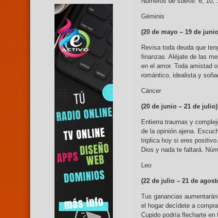
Números de suerte: 6, 10, 
Géminis
(20 de mayo – 19
de junio
Revisa toda deuda que teng
finanzas. Aléjate de las m
en el amor. Toda amistad o
romántico, idealista y soña
Cáncer
(20 de junio –
21 de julio)
Entierra traumas y complej
de la opinión ajena. Escuch
triplica hoy si eres positi
Dios y nada te faltará. Núm
Leo
(22 de julio –
21 de agost
Tus ganancias aumentarán 
el hogar decídete a comprar
Cupido podría flecharte en