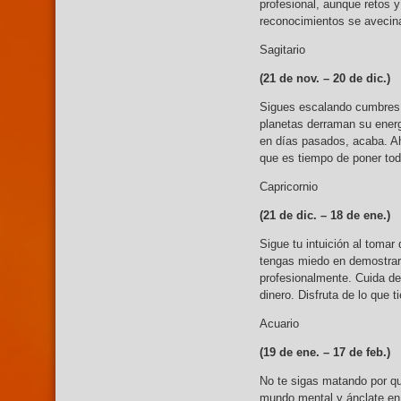
profesional, aunque retos 
reconocimientos se avecina
Sagitario
(21 de nov. –
20 de dic.)
Sigues escalando cumbres 
planetas derraman su energí
en días pasados, acaba. Ah
que es tiempo de poner tod
Capricornio
(21 de dic. –
18 de ene.)
Sigue tu intuición al tomar
tengas miedo en demostrar 
profesionalmente. Cuida de
dinero. Disfruta de lo que 
Acuario
(19 de ene. –
17 de feb.)
No te sigas matando por qu
mundo mental y ánclate en 