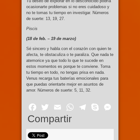
Tu deseo de explorar en lo desconocido podría
ocasionarte problemas si no eres cuidadoso y
no te tomas tu tiempo en investigar. Números
de suerte: 13, 19, 27.
Piscis
(18 de feb. – 19
de marzo)
Sé sincero y habla con el corazón con quien te
afecta, te obstaculiza o te paraliza. Que nada te
atemorice ya que todo lo que te sucede en
estos momentos es porque te conviene. Toma
tu tiempo en todo, no tengas prisa en nada.
Venus recarga tus baterías emocionales para
que puedas orientarte mejor en asuntos de
amor. Números de suerte: 5, 11, 32.
Facebook
Twitter
Email
WhatsApp
Telegram
Skype
Mess
Compartir