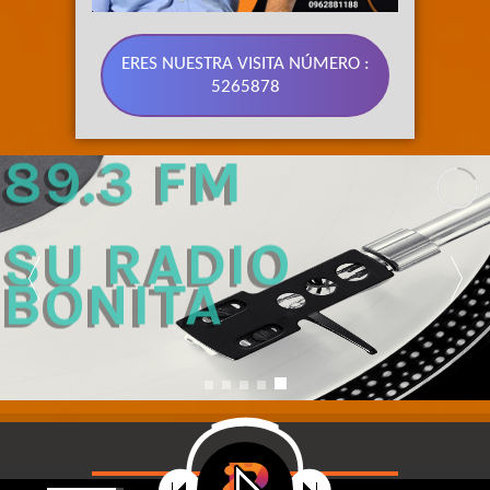
ERES NUESTRA VISITA NÚMERO :
5265878
89.3 FM 
SU RADIO 
BONITA