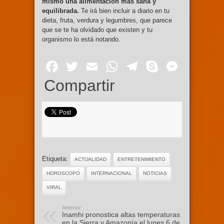
mismo una alimentación más sana y
equilibrada.
Te irá bien incluir a diario en tu
dieta, fruta, verdura y legumbres, que parece
que se te ha olvidado que existen y tu
organismo lo está notando.
Facebook
Twitter
Email
WhatsApp
Telegram
Skype
Mess
Compartir
Etiqueta:
ACTUALIDAD
ENTRETENIMIENTO
HOROSCOPO
INTERNACIONAL
NOTICIAS
VIRAL
Anterior:
Inamhi pronostica altas temperaturas
en la Sierra y Amazonía el lunes 6 de