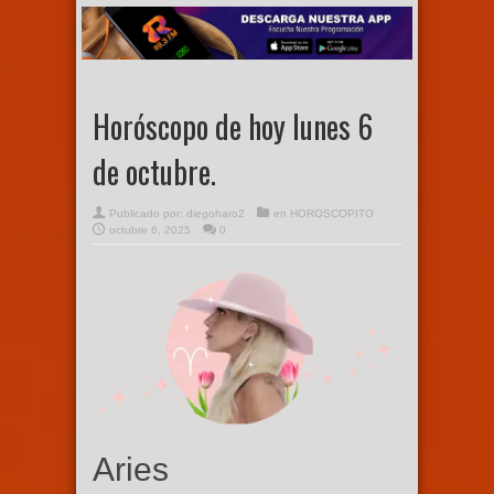
Horóscopo de hoy lunes 6
de octubre.
Publicado por:
diegoharo2
en
HOROSCOPITO
octubre 6, 2025
0
Aries