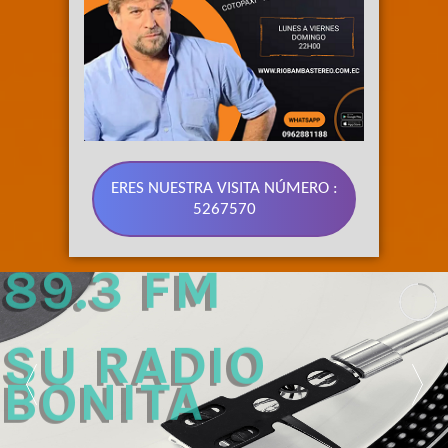
ERES NUESTRA VISITA NÚMERO :
5267570
89.3 FM 
SU RADIO 
BONITA