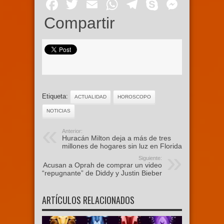
Facebook
Twitter
Email
WhatsApp
Telegram
Skype
Mess
Compartir
Etiqueta:
ACTUALIDAD
HOROSCOPO
NOTICIAS
Anterior:
Huracán Milton deja a más de tres
millones de hogares sin luz en Florida
Siguiente:
Acusan a Oprah de comprar un video
“repugnante” de Diddy y Justin Bieber
ARTÍCULOS RELACIONADOS