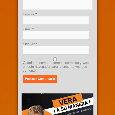
Nombre
*
Email
*
Sitio Web
Guarda mi nombre, correo electrónico y web
en este navegador para la próxima vez que
comente.