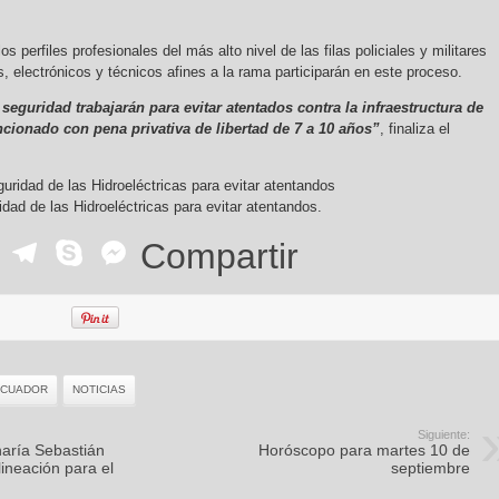
 perfiles profesionales del más alto nivel de las filas policiales y militares
 electrónicos y técnicos afines a la rama participarán en este proceso.
 seguridad trabajarán para evitar atentados contra la infraestructura de
ncionado con pena privativa de libertad de 7 a 10 años”
, finaliza el
idad de las Hidroeléctricas para evitar atentandos.
ok
r
ail
WhatsApp
Telegram
Skype
Messenger
Compartir
ECUADOR
NOTICIAS
Siguiente:
haría Sebastián
Horóscopo para martes 10 de
ineación para el
septiembre