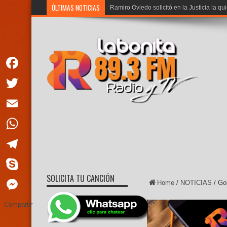
ÚLTIMAS NOTICIAS
Noboa: «Los
Facebook
Twitter
Email
WhatsApp
Telegram
SOLICITA TU CANCIÓN
Skype
Home
/
NOTICIAS
/
Gob
Messenger
Compartir