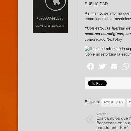
PUBLICIDAD
Asimismo, se informó que los
como ingenieros mecánicos,
“Con esto, las fuerzas de
sectores estratégicos, sa
comunicado.NextStay
Gobierno reforzará la segur
Facebo
Twitte
Em
Etiqueta:
ACTUALIDAD
Anterior:
⁠Los cambios que 
Becaccece en la al
partido ante Perú