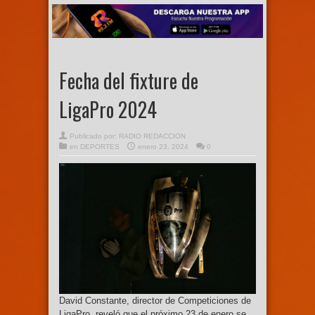
Fecha del fixture de
LigaPro 2024
Publicado por:
RADIO REDACCION
en
DEPORTES
enero 23, 2024
0
David Constante, director de Competiciones de
LigaPro, reveló que el próximo 23 de enero se