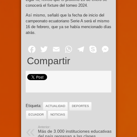
conocerá el fixture del torneo 2024.
Así mismo, señaló que la fecha de inicio del
campeonato ecuatoriano Serie A será el mismo
16 de febrero, que ya se había mencionado días
atrás.
Facebook
Twitter
Email
WhatsApp
Telegram
Skype
Mess
Compartir
Etiqueta:
ACTUALIDAD
DEPORTES
ECUADOR
NOTICIAS
Anterior:
Más de 3.000 instituciones educativas
del país regresan a las clases