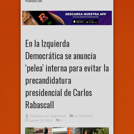
Rabascall
En la Izquierda
Democrática se anuncia
‘pelea’ interna para evitar la
precandidatura
presidencial de Carlos
Rabascall
Publicado por:
diegoharo2
en
NOTICIAS
agosto 13, 2024
0