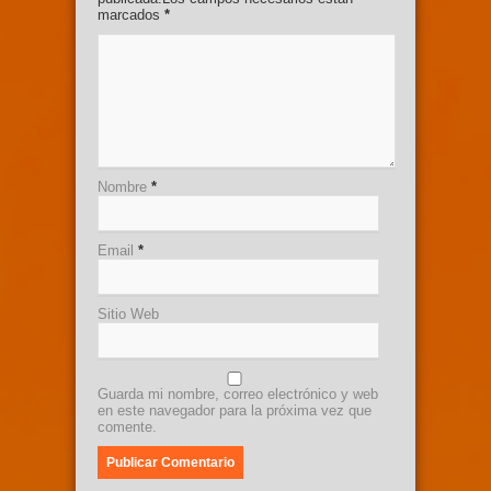
marcados
*
Nombre
*
Email
*
Sitio Web
Guarda mi nombre, correo electrónico y web
en este navegador para la próxima vez que
comente.