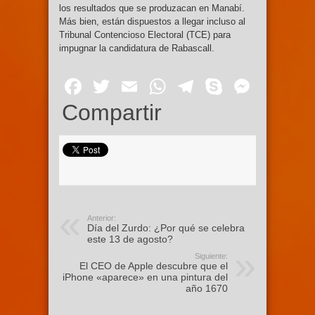
los resultados que se produzacan en Manabí.
Más bien, están dispuestos a llegar incluso al
Tribunal Contencioso Electoral (TCE) para
impugnar la candidatura de Rabascall.
Facebook
Twitter
Email
WhatsApp
Telegram
Skype
Mess
Compartir
Anterior:
Día del Zurdo: ¿Por qué se celebra
este 13 de agosto?
Siguiente:
El CEO de Apple descubre que el
iPhone «aparece» en una pintura del
año 1670