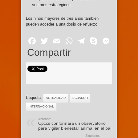
sectores estratégicos.
Los niños mayores de tres años también
pueden acceder a una dosis de refuerzo.
Facebook
Twitter
Email
WhatsApp
Telegram
Skype
Mess
Compartir
Etiqueta:
ACTUALIDAD
ECUADOR
INTERNACIONAL
Anterior:
Cpccs conformará un observatorio
para vigilar bienestar animal en el país
Siguiente: