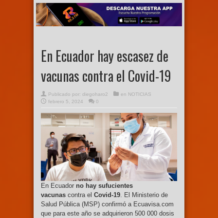
En Ecuador hay escasez de
vacunas contra el Covid-19
Publicado por:
diegoharo2
en
NOTICIAS
febrero 5, 2024
0
En Ecuador
no hay sufucientes
vacunas
contra el
Covid-19
. El Ministerio de
Salud Pública (MSP) confirmó a Ecuavisa.com
que para este año se adquirieron 500 000 dosis