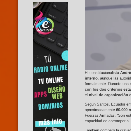
El constitucionalista
André
interno
, aunque las autor
formalmente. Durante una 
con los dos criterios est
el
nivel de organización 
Según Santos, Ecuador en
aproximadamente
60.000 
Fuerzas Armadas. “Son estru
capacidad de corromper al
También comparó la graved