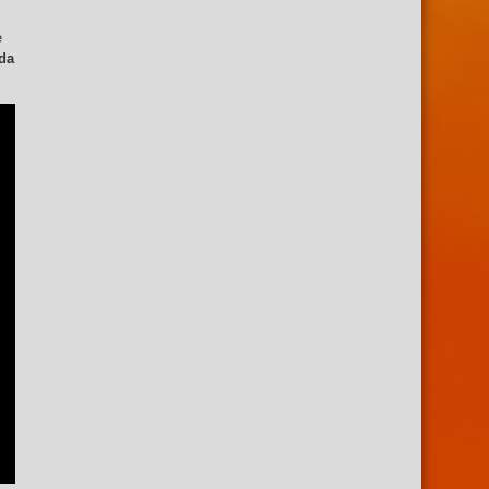
e
ida