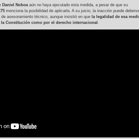
te
Daniel Noboa
aún no haya ejecutado esta medida, a pesar de que su
275
menciona la posibilidad de aplicarla. A su juicio, la inacción puede debers
lta de asesoramiento técnico, aunque insistió en que
la legalidad de esa med
 la Constitución como por el derecho internacional
.