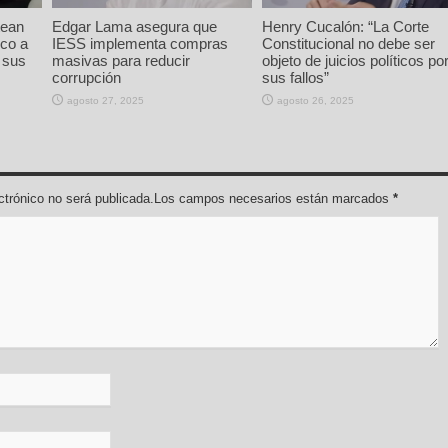
tean
Edgar Lama asegura que
Henry Cucalón: “La Corte
ico a
IESS implementa compras
Constitucional no debe ser
 sus
masivas para reducir
objeto de juicios políticos po
corrupción
sus fallos”
agosto 27, 2025
agosto 26, 2025
lectrónico no será publicada.Los campos necesarios están marcados
*