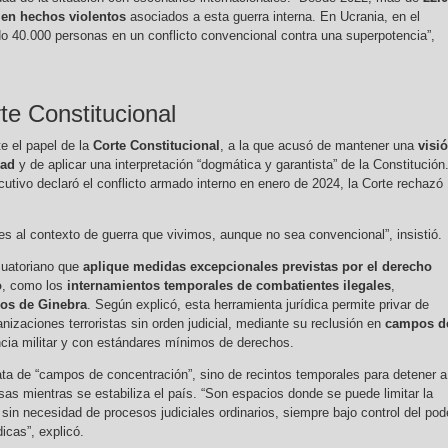
 en hechos violentos
asociados a esta guerra interna. En Ucrania, en el
do 40.000 personas en un conflicto convencional contra una superpotencia”,
rte Constitucional
e el papel de la
Corte Constitucional
, a la que acusó de mantener una
visi
dad
y de aplicar una interpretación “dogmática y garantista” de la Constitución
utivo declaró el conflicto armado interno en enero de 2024, la Corte rechazó
es al contexto de guerra que vivimos, aunque no sea convencional”, insistió.
ecuatoriano que
aplique medidas excepcionales previstas por el derecho
o
, como los
internamientos temporales de combatientes ilegales
,
os de Ginebra
. Según explicó, esta herramienta jurídica permite privar de
nizaciones terroristas sin orden judicial, mediante su reclusión en
campos d
ancia militar y con estándares mínimos de derechos.
ata de “campos de concentración”, sino de recintos temporales para detener a
as mientras se estabiliza el país. “Son espacios donde se puede limitar la
sin necesidad de procesos judiciales ordinarios, siempre bajo control del pod
dicas”, explicó.