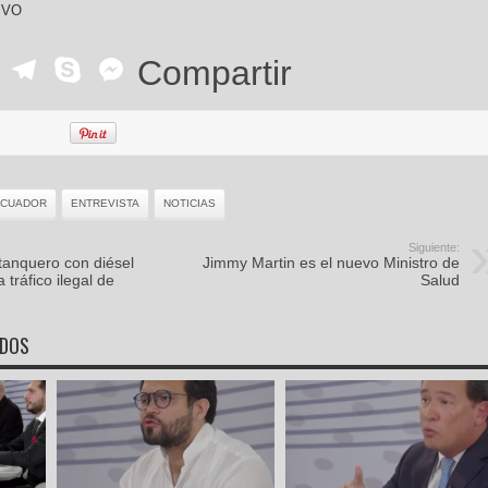
IVO
ok
r
ail
WhatsApp
Telegram
Skype
Messenger
Compartir
ECUADOR
ENTREVISTA
NOTICIAS
Siguiente:
tanquero con diésel
Jimmy Martin es el nuevo Ministro de
 tráfico ilegal de
Salud
ADOS