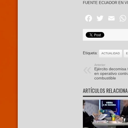
FUENTE ECUADOR EN V
Facebo
Twitte
Em
Etiqueta:
ACTUALIDAD
Anterior:
Ejército decomisa 
en operativo contra
combustible
ARTÍCULOS RELACION