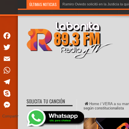
ÚLTIMAS NOTICIAS
PORTADA
LA BONITA
PROGRAMACION
VOT
Facebook
Twitter
Email
WhatsApp
Telegram
SOLICITA TU CANCIÓN
Skype
Home
/
VERA a su man
según constitucionalista
Messenger
Compartir