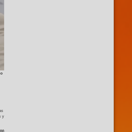
do
as
s y
000