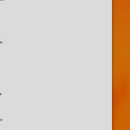
ón
.
e
er