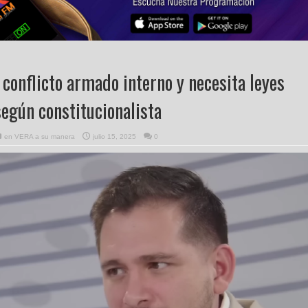
 conflicto armado interno y necesita leyes
según constitucionalista
en
VERA a su manera
julio 15, 2025
0