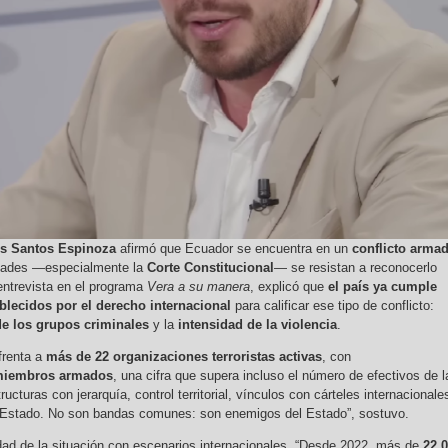
s Santos Espinoza
afirmó que Ecuador se encuentra en un
conflicto arma
idades —especialmente la
Corte Constitucional
— se resistan a reconocerlo
entrevista en el programa
Vera a su manera
, explicó que
el país ya cumple
ablecidos por el derecho internacional
para calificar ese tipo de conflicto:
de los grupos criminales
y la
intensidad de la violencia
.
frenta a
más de 22 organizaciones terroristas activas
, con
miembros armados
, una cifra que supera incluso el número de efectivos de l
cturas con jerarquía, control territorial, vínculos con cárteles internacionale
 Estado. No son bandas comunes: son enemigos del Estado”, sostuvo.
ad de la situación con escenarios internacionales. “Desde 2022, más de
22.