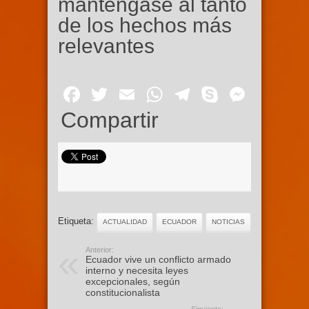
manténgase al tanto
de los hechos más
relevantes
Facebook
Twitter
Email
WhatsApp
Telegram
Skype
Mess
Compartir
Etiqueta:
ACTUALIDAD
ECUADOR
NOTICIAS
Anterior:
Ecuador vive un conflicto armado
interno y necesita leyes
excepcionales, según
constitucionalista