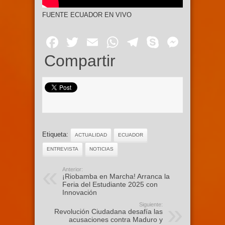
FUENTE ECUADOR EN VIVO
Facebook
Twitter
Email
WhatsApp
Telegram
Skype
Mess
Compartir
Etiqueta:
ACTUALIDAD
ECUADOR
ENTREVISTA
NOTICIAS
Anterior:
¡Riobamba en Marcha! Arranca la
Feria del Estudiante 2025 con
Innovación
Siguiente:
Revolución Ciudadana desafía las
acusaciones contra Maduro y