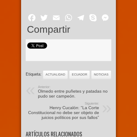
Facebook
Twitter
Email
WhatsApp
Telegram
Skype
Mess
Compartir
Etiqueta:
ACTUALIDAD
ECUADOR
NOTICIAS
Anterior:
Olmedo entre puñetes y patadas no
pudo ser campeón.
Siguiente:
Henry Cucalón: “La Corte
Constitucional no debe ser objeto de
juicios políticos por sus fallos”
ARTÍCULOS RELACIONADOS