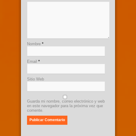
Nombre
*
Email
*
Sitio Web
Guarda mi nombre, correo electrónico y web
en este navegador para la próxima vez que
comente.