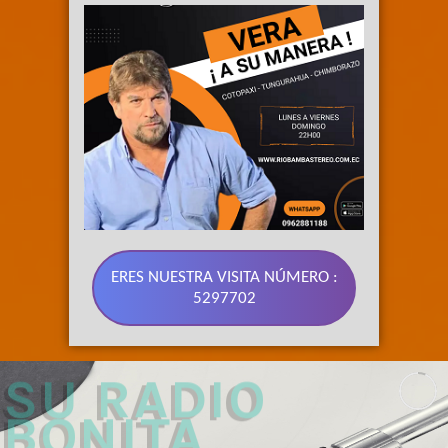
ERES NUESTRA VISITA NÚMERO :
5297702
89.3 FM 