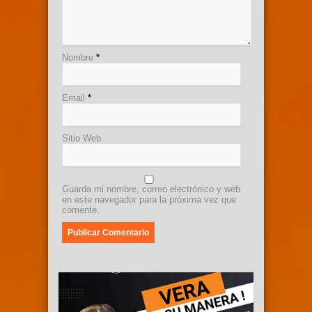
Nombre
*
Email
*
Sitio Web
Guarda mi nombre, correo electrónico y web
en este navegador para la próxima vez que
comente.