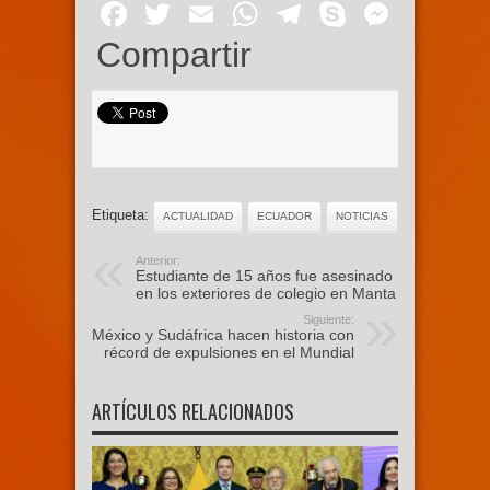
Facebook
Twitter
Email
WhatsApp
Telegram
Skype
Mess
Compartir
Etiqueta:
ACTUALIDAD
ECUADOR
NOTICIAS
Anterior:
Estudiante de 15 años fue asesinado
en los exteriores de colegio en Manta
Siguiente:
México y Sudáfrica hacen historia con
récord de expulsiones en el Mundial
ARTÍCULOS RELACIONADOS