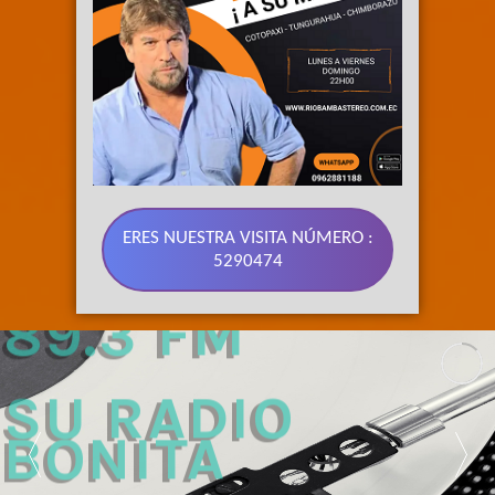
ERES NUESTRA VISITA NÚMERO :
5290474
89.3 FM 
SU RADIO 