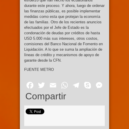
esfuerzo que han hecho los ecuatorianos
durante este proceso. Y ahora, luego de ordenar
las finanzas públicas, es posible implementar
medidas como esta que protejan la economía
de las familias. Otro de los recientes anuncios
efectuados por el Jefe de Estado es la
condonación de deudas por créditos de hasta
USD 5.000 más sus intereses, otros costos,
comisiones del Banco Nacional de Fomento en
Liquidación. A lo que se suma la ampliación de
líneas de crédito y mecanismos de apoyo de
garante desde la CFN.
FUENTE METRO
Facebook
Twitter
Email
WhatsApp
Telegram
Skype
Mess
Compartir