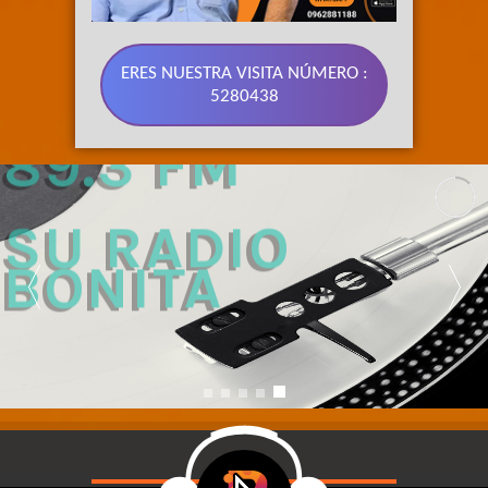
ERES NUESTRA VISITA NÚMERO :
5280438
89.3 FM 
SU RADIO 
BONITA