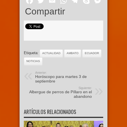
Facebook
Twitter
Email
WhatsApp
Telegram
Skype
Mess
Compartir
Etiqueta:
ACTUALIDAD
AMBATO
ECUADOR
NOTICIAS
Anterior:
Horóscopo para martes 3 de
septiembre
Siguiente:
Albergue de perros de Píllaro en el
abandono
ARTÍCULOS RELACIONADOS