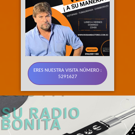
ERES NUESTRA VISITA NÚMERO :
5291627
89.3 FM 
SU RADIO 