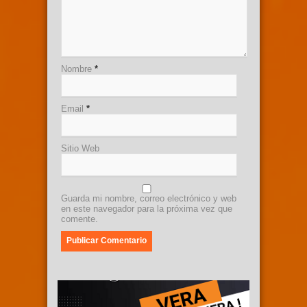
Nombre
*
Email
*
Sitio Web
Guarda mi nombre, correo electrónico y web
en este navegador para la próxima vez que
comente.