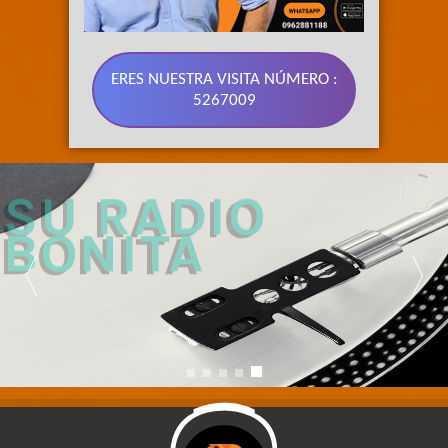
ERES NUESTRA VISITA NÚMERO :
5267009
89.3 FM 
SU RADIO 
BONITA