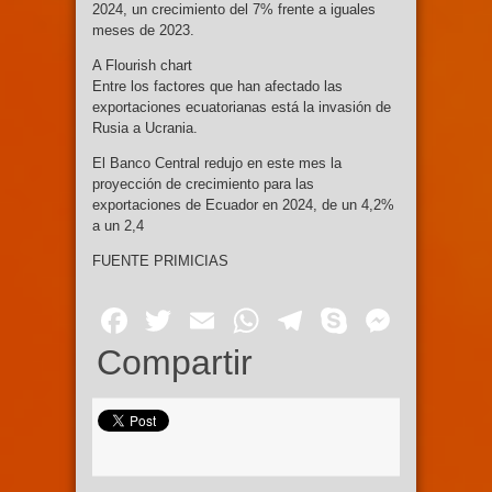
2024, un crecimiento del 7% frente a iguales
meses de 2023.
A Flourish chart
Entre los factores que han afectado las
exportaciones ecuatorianas está la invasión de
Rusia a Ucrania.
El Banco Central redujo en este mes la
proyección de crecimiento para las
exportaciones de Ecuador en 2024, de un 4,2%
a un 2,4
FUENTE PRIMICIAS
Facebook
Twitter
Email
WhatsApp
Telegram
Skype
Mess
Compartir