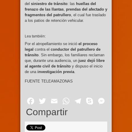
del
siniestro de tránsito
: las
huellas del
frenazo de las llantas
,
prendas del afectado y
fragmentos del patrullero
, el cual fue traslado
a los patios de retención vehicular.
Lea también:
Por el atropellamiento se inició
el proceso
legal
contra el
conductor del patrullero de
tránsito
. Sin embargo, los familiares reclaman
que, durante una audiencia, un
juez dejó libre
al agente civil de tránsito
y dispuso el inicio
de una
investigación previa
.
FUENTE TELEAMAZONAS
Facebook
Twitter
Email
WhatsApp
Telegram
Skype
Mess
Compartir