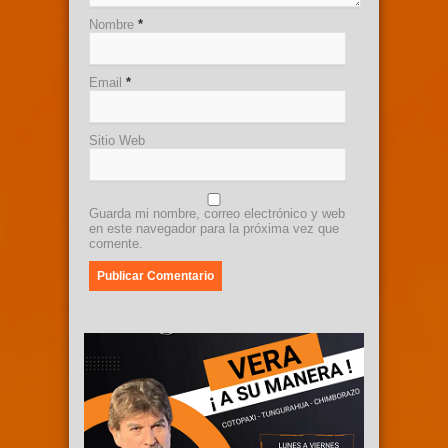
Nombre
*
Email
*
Sitio Web
Guarda mi nombre, correo electrónico y web
en este navegador para la próxima vez que
comente.