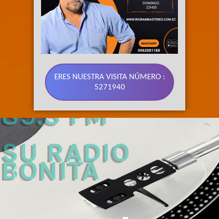
ERES NUESTRA VISITA NÚMERO :
5271940
89.3 FM 
SU RADIO 
BONITA