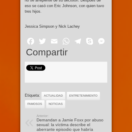
no se arrepiente de su decisión. Después de
eso se casó con Eric Johnson, con quien tuvo
tres hijos.
Jessica Simpson y Nick Lachey
Facebook
Twitter
Email
WhatsApp
Telegram
Skype
Mess
Compartir
Etiqueta:
ACTUALIDAD
ENTRETENIMIENTO
FAMOSOS
NOTICIAS
Anterior:
Demandan a Jamie Foxx por abuso
sexual: la víctima describe el
aberrante episodio que habría