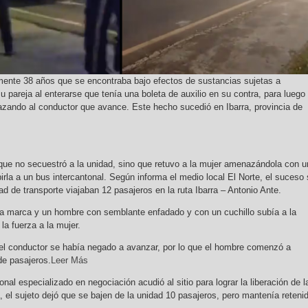
nte 38 años que se encontraba bajo efectos de sustancias sujetas a
su pareja al enterarse que tenía una boleta de auxilio en su contra, para luego
zando al conductor que avance. Este hecho sucedió en Ibarra, provincia de
 que no secuestró a la unidad, sino que retuvo a la mujer amenazándola con u
rla a un bus intercantonal. Según informa el medio local El Norte, el suceso
dad de transporte viajaban 12 pasajeros en la ruta Ibarra – Antonio Ante.
 la marca y un hombre con semblante enfadado y con un cuchillo subía a la
la fuerza a la mujer.
el conductor se había negado a avanzar, por lo que el hombre comenzó a
de pasajeros.
Leer Más
nal especializado en negociación acudió al sitio para lograr la liberación de l
, el sujeto dejó que se bajen de la unidad 10 pasajeros, pero mantenía reteni