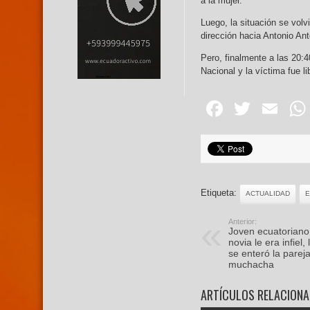
a la mujer.
Luego, la situación se vol
dirección hacia Antonio Ant
Pero, finalmente a las 20:4
Nacional y la víctima fue l
Facebo
Twitte
Em
Etiqueta:
ACTUALIDAD
Anterior:
Joven ecuatoriano
novia le era infiel,
se enteró la pareja 
muchacha
ARTÍCULOS RELACION