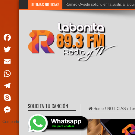
ÚLTIMAS NOTICIAS
Ramiro Oviedo solicitó en la Justicia la qu
Facebook
Twitter
Email
WhatsApp
Telegram
SOLICITA TU CANCIÓN
Skype
Home
/
NOTICIAS
/
Ter
Messenger
Compartir