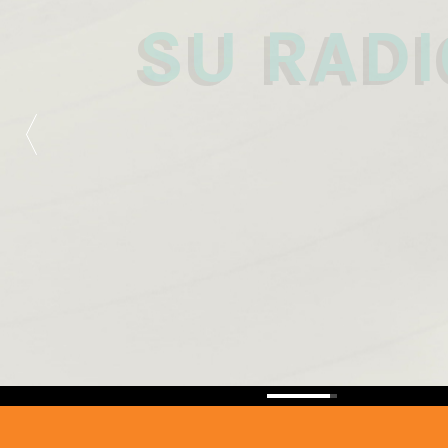
89.3 FM
SU RADI