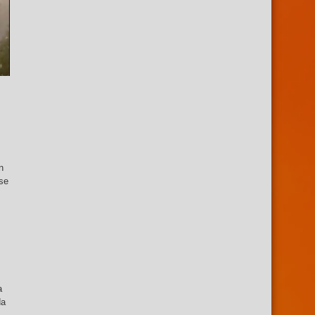
n
 se
a
da