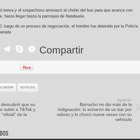
vió tensa y el sospechoso amenazó al chofer del bus para que avance con
e, hasta llegar hasta la parroquia de Natabuela.
0, luego de un proceso de negociación, el hombre fue detenido por la Policía
iberada
ok
r
ail
WhatsApp
Telegram
Skype
Messenger
Compartir
ECUADOR
NOTICIAS
Siguiente:
 descubrió que su
Borracho no dio más de la
 lo subió a TikTok y
indignación: lo echaron de un bar por
“oficial” de la
odioso y lo chocó nueve veces con su
vehículo
ADOS