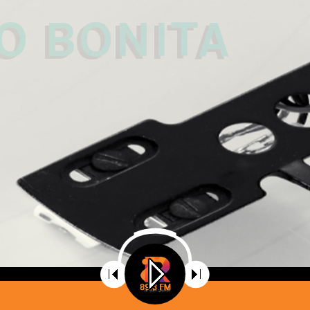
 
O BONITA