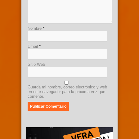
Nombre
*
Email
*
Sitio Web
Guarda mi nombre, correo electrónico y web
en este navegador para la próxima vez que
comente.