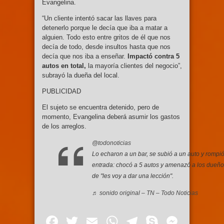
Evangelina.
“Un cliente intentó sacar las llaves para
detenerlo porque le decía que iba a matar a
alguien. Todo esto entre gritos de él que nos
decía de todo, desde insultos hasta que nos
decía que nos iba a enseñar.
Impactó contra 5
autos en total,
la mayoría clientes del negocio”,
subrayó la dueña del local.
PUBLICIDAD
El sujeto se encuentra detenido, pero de
momento, Evangelina deberá asumir los gastos
de los arreglos.
@todonoticias
Lo echaron a un bar, se subió a un auto y rompió
entrada: chocó a 5 autos y amenazó a los dueños
de "les voy a dar una lección".
♬ sonido original – TN – Todo Noticias
Facebook
Twitter
Email
WhatsApp
Telegram
Skype
Mess