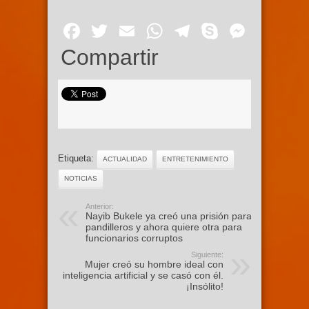
Facebook
Twitter
Email
WhatsApp
Telegram
Skype
Mess
Compartir
Etiqueta:
ACTUALIDAD
ENTRETENIMIENTO
NOTICIAS
Anterior:
Nayib Bukele ya creó una prisión para
pandilleros y ahora quiere otra para
funcionarios corruptos
Siguiente:
Mujer creó su hombre ideal con
inteligencia artificial y se casó con él.
¡Insólito!