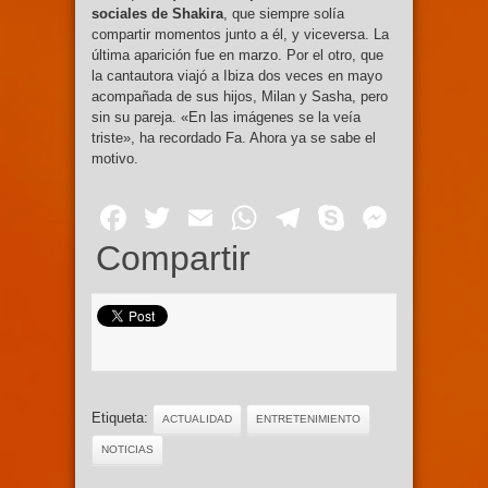
sociales de Shakira
, que siempre solía
compartir momentos junto a él, y viceversa. La
última aparición fue en marzo. Por el otro, que
la cantautora viajó a Ibiza dos veces en mayo
acompañada de sus hijos, Milan y Sasha, pero
sin su pareja. «En las imágenes se la veía
triste», ha recordado Fa. Ahora ya se sabe el
motivo.
Facebook
Twitter
Email
WhatsApp
Telegram
Skype
Mess
Compartir
Etiqueta:
ACTUALIDAD
ENTRETENIMIENTO
NOTICIAS