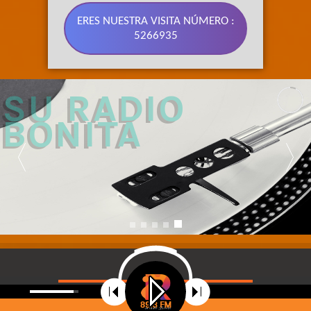
ERES NUESTRA VISITA NÚMERO :
5266935
89.3 FM 
SU RADIO 
BONITA