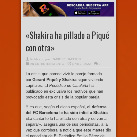
«Shakira ha pillado a Piqué
con otra»
Publicado por:
RADIO REDACCION
en
ENTRETENIMIENTO
junio 2, 2022
0
La crisis que parece vivir la pareja formada
por
Gerard Piqué y Shakira
sigue viviendo
capítulos. El
Periódico de Cataluña
ha
publicado en exclusiva los motivos que han
provocado esta crisis de la popular pareja.
Y es que, según el diario español,
el defensa
del FC Barcelona le ha sido infiel a Shakira
.
«La cantante lo ha pillado con otra y se van a
separar», asegura una de sus periodistas, a la
vez que corrobora la noticia que este martes dio
el periodista de El Periódico Emilio Pérez de