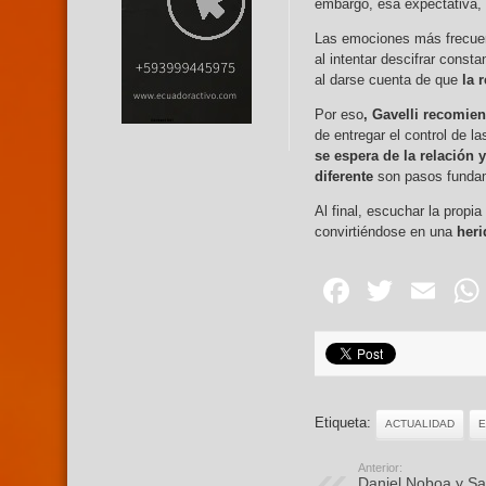
embargo, esa expectativa, 
Las emociones más frecuen
al intentar descifrar const
al darse cuenta de que
la 
Por eso
, Gavelli recomie
de entregar el control de l
se espera de la relación
diferente
son pasos fundam
Al final, escuchar la propi
convirtiéndose en una
heri
Facebo
Twitte
Em
Etiqueta:
ACTUALIDAD
Anterior:
Daniel Noboa y Sa