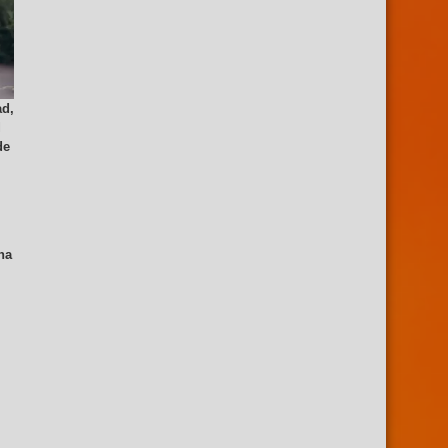
ad,
l
de
na