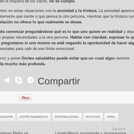
en la mayoría de los casos,
no se cumple.
tes en estas situaciones son la
ansiedad y la tristeza.
La ansiedad aparec
antemente qué siente o qué piensa la otra persona, mientras que la tristeza su
relación no ofrece lo que realmente se desea.
nda comenzar preguntándose qué es lo que uno quiere en realidad
y deja
as propias necesidades a la otra persona.
Hablar con claridad, expresar lo q
 y preguntarse si uno mismo se está negando la oportunidad de hacer al
entales para salir de ese limbo emocional.
a voz y poner
límites saludables puede evitar que un «casi algo»
termine
da mucho más profunda.
ok
r
ail
WhatsApp
Telegram
Skype
Messenger
Compartir
ECUADOR
ENTRETENIMIENTO
INTERNACIONAL
NOTICIAS
VIRAL
Siguiente:
ntiago Peña se
Lionel Messi sorprende y protagoniza