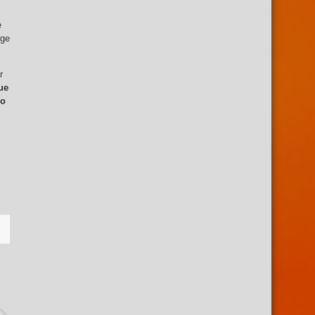
e
rge
r
ue
go