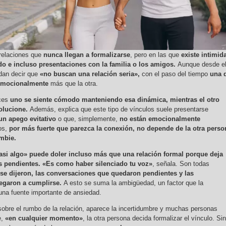
relaciones que
nunca llegan a formalizarse
, pero en las que
existe intimid
do e incluso presentaciones con la familia o los amigos.
Aunque desde e
dan decir que
«no buscan una relación seria»,
con el paso del tiempo
una 
 emocionalmente
más que la otra.
ces
uno se siente cómodo manteniendo esa dinámica, mientras el otro
volucione.
Además, explica que este tipo de vínculos suele presentarse
un apego evitativo
o que, simplemente,
no están emocionalmente
os,
por más fuerte que parezca la conexión, no depende de la otra perso
ambie.
asi algo» puede doler incluso más que una relación formal porque deja
 pendientes. «Es como haber silenciado tu voz»
, señala. Son todas
se dijeron, las conversaciones que quedaron pendientes y las
legaron a cumplirse.
A esto se suma la ambigüedad, un factor que la
 una fuente importante de ansiedad.
sobre el rumbo de la relación, aparece la incertidumbre y muchas personas
e,
«en cualquier momento»
, la otra persona decida formalizar el vínculo. Sin