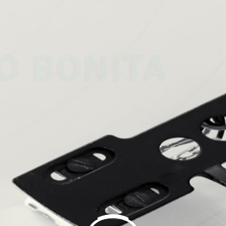
 
O BONITA