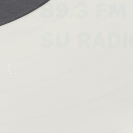
89.3 FM
SU RADI