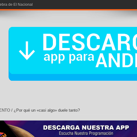
iebra de El Nacional
ENTO
/
¿Por qué un «casi algo» duele tanto?