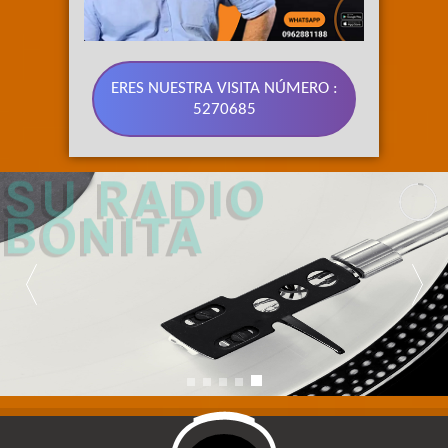
ERES NUESTRA VISITA NÚMERO :
5270685
89.3 FM 
SU RADIO 
BONITA