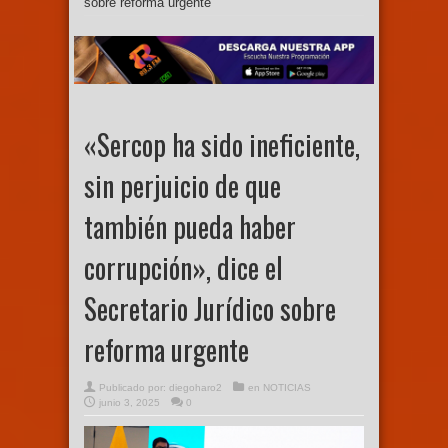
sobre reforma urgente
«Sercop ha sido ineficiente,
sin perjuicio de que
también pueda haber
corrupción», dice el
Secretario Jurídico sobre
reforma urgente
Publicado por:
diegoharo2
en
NOTICIAS
junio 3, 2025
0