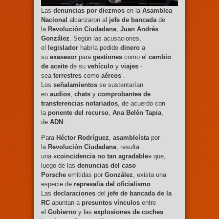
Las
denuncias por diezmos
en la
Asamblea
Nacional
alcanzaron al
jefe de bancada
de
la
Revolución Ciudadana
,
Juan Andrés
González
. Según las acusaciones,
el
legislador
habría pedido
dinero
a
su
exasesor
para
gestiones
como el
cambio
de aceite
de su
vehículo
y
viajes
-
sea
terrestres
como
aéreos
-.
Los
señalamientos
se sustentarían
en
audios
,
chats
y
comprobantes de
transferencias notariados
, de acuerdo con
la
ponente del recurso
,
Ana Belén Tapia
,
de
ADN
.
Para
Héctor Rodríguez
,
asambleísta
por
la
Revolución Ciudadana
, resulta
una
«coincidencia no tan agradable»
que,
luego de las
denuncias del caso
Porsche
emitidas por
González
, exista una
especie de
represalia del oficialismo
.
Las
declaraciones
del
jefe de bancada de la
RC
apuntan a
presuntos vínculos
entre
el
Gobierno
y las
explosiones de coches