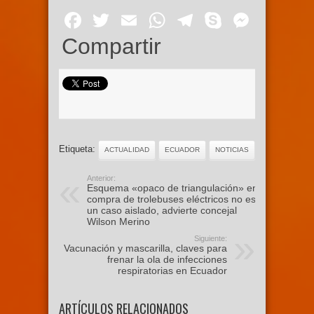
Facebook
Twitter
Email
WhatsApp
Telegram
Skype
Mess
Compartir
Etiqueta:
ACTUALIDAD
ECUADOR
NOTICIAS
Anterior:
Esquema «opaco de triangulación» en
compra de trolebuses eléctricos no es
un caso aislado, advierte concejal
Wilson Merino
Siguiente:
Vacunación y mascarilla, claves para
frenar la ola de infecciones
respiratorias en Ecuador
ARTÍCULOS RELACIONADOS