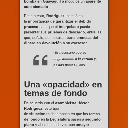
bomba en Guayaquil
a modo de un
aparente
auto atentado
.
Pese a esto,
Rodríguez
insistió en
la
importancia de garantizar el debido
proceso
para que el
interpelado
pueda
presentar sus
pruebas de descargo
, entre las
que, señaló, se incluirían
transferencias del
dinero en devolución
a su
exasesor
.
«Es necesario que se
tenga
acceso a la verdad
y a
las
dos partes
«, dijo.
Una «opacidad» en
temas de fondo
De acuerdo con el
asambleísta Héctor
Rodríguez
, este tipo
de
situaciones
desemboca en que los
temas
de fondo
en la
Legislatura
pasen a
segundo
plano
y aborden cada vez con
«mayor