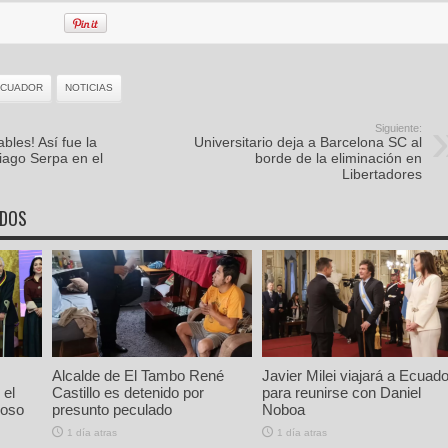
ECUADOR
NOTICIAS
Siguiente:
les! Así fue la
Universitario deja a Barcelona SC al
Tiago Serpa en el
borde de la eliminación en
Libertadores
ADOS
Alcalde de El Tambo René
Javier Milei viajará a Ecuado
 el
Castillo es detenido por
para reunirse con Daniel
ioso
presunto peculado
Noboa
1 día atras
1 día atras