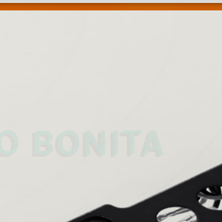
 
O BONITA