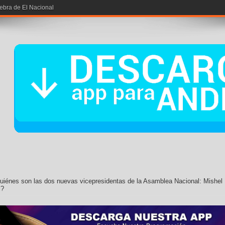
iebra de El Nacional
uiénes son las dos nuevas vicepresidentas de la Asamblea Nacional: Mishel
l?