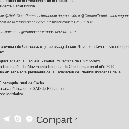
al Jurídica de la Presidencia de la República
esidente Daniel Noboa.
nte
@NielsOlsenP
toma el juramento de posesión a
@CarmenTiupul
, como segun
enta de la
#AsambleaEc2025
pic.twitter.com/3KGmZGSsLN
ea Nacional (@AsambleaEcuador)
May 14, 2025
 provincia de Chimborazo, y fue escogida con 78 votos a favor. Este es el per
ta:
graduada en la Escuela Superior Politécnica de Chimborazo.
onfederación del Movimiento Indígena de Chimborazo en el año 2019.
ena en ser electa presidenta de la Federación de Pueblos Indígenas de la
 parroquial rural de Cacha.
onaria pública en el GAD de Riobamba.
do legislativo.
ok
r
ail
WhatsApp
Telegram
Skype
Messenger
Compartir