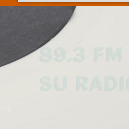
89.3 FM
SU RADI