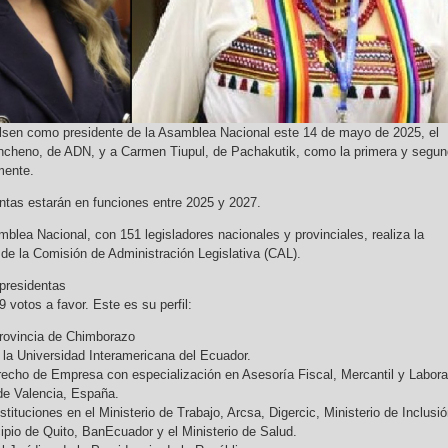
Olsen como presidente de la Asamblea Nacional este 14 de mayo de 2025, el
ncheno, de ADN, y a Carmen Tiupul, de Pachakutik, como la primera y segu
mente.
entas estarán en funciones entre 2025 y 2027.
blea Nacional, con 151 legisladores nacionales y provinciales, realiza la
 de la Comisión de Administración Legislativa (CAL).
epresidentas
votos a favor. Este es su perfil:
rovincia de Chimborazo
 la Universidad Interamericana del Ecuador.
recho de Empresa con especialización en Asesoría Fiscal, Mercantil y Labora
de Valencia, España.
stituciones en el Ministerio de Trabajo, Arcsa, Digercic, Ministerio de Inclusi
pio de Quito, BanEcuador y el Ministerio de Salud.