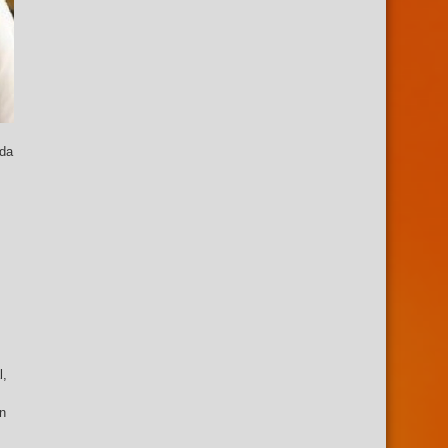
nda
l,
ón