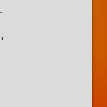
da
fil