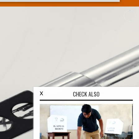
x
CHECK ALSO