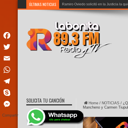
ÚLTIMAS NOTICIAS
Ramiro Oviedo solicitó en la Justicia la qu
Facebook
Twitter
Email
WhatsApp
Telegram
SOLICITA TU CANCIÓN
Skype
Home
/
NOTICIAS
/
¿Q
Mancheno y Carmen Tiupu
Messenger
Compartir