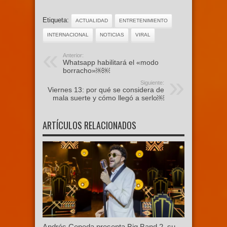
Etiqueta:
ACTUALIDAD
ENTRETENIMIENTO
INTERNACIONAL
NOTICIAS
VIRAL
Anterior:
Whatsapp habilitará el «modo
borracho»￼￼
Siguiente:
Viernes 13: por qué se considera de
mala suerte y cómo llegó a serlo￼
ARTÍCULOS RELACIONADOS
Andrés Cepeda presenta Big Band 2, su