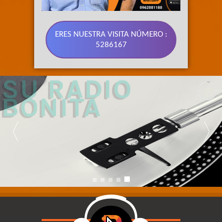
ERES NUESTRA VISITA NÚMERO :
5286167
89.3 FM 
SU RADIO 
BONITA