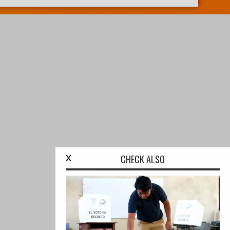
x
CHECK ALSO