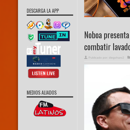
DESCARGA LA APP
Noboa presenta 
combatir lavado
Publicado por:
diegoharo2
MEDIOS ALIADOS