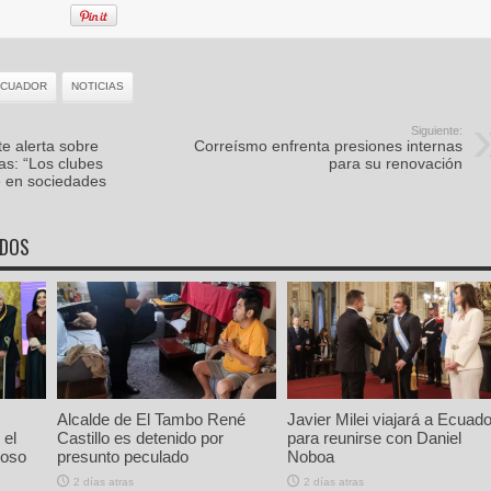
ECUADOR
NOTICIAS
Siguiente:
te alerta sobre
Correísmo enfrenta presiones internas
as: “Los clubes
para su renovación
e en sociedades
ADOS
Alcalde de El Tambo René
Javier Milei viajará a Ecuado
 el
Castillo es detenido por
para reunirse con Daniel
ioso
presunto peculado
Noboa
2 días atras
2 días atras