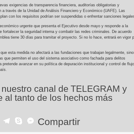
vas exigencias de transparencia financiera, auditorías obligatorias y
 a través de la Unidad de Análisis Financiero y Económico (UAFE). Las
lan con los requisitos podrían ser suspendidas o enfrentar sanciones legale
 económico urgente que presenta el Ejecutivo desde mayo y responde a la
 fortalecer la seguridad interna y combatir las redes criminales. De acuerdo
mblea tiene 30 días para tramitar el proyecto. Si no lo hace, entrará en vigor 
n que esta medida no afectará a las fundaciones que trabajan legalmente, sino
as que permiten el uso del sistema asociativo como fachada para delitos
a pretende avanzar en su política de depuración institucional y control de fluj
aís.
 nuestro canal de TELEGRAM y
 al tanto de los hechos más
ok
r
ail
WhatsApp
Telegram
Skype
Messenger
Compartir