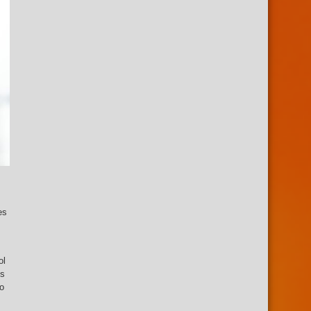
es
ol
es
o