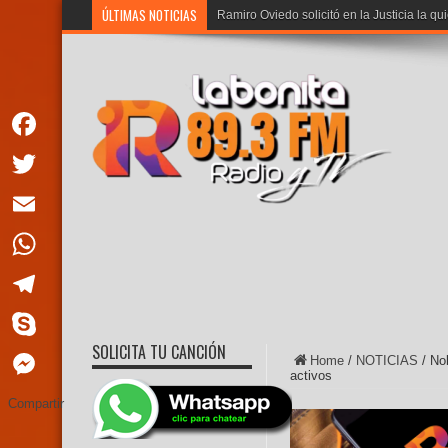
ÚLTIMAS NOTICIAS
Ramiro Oviedo solicitó en la Justicia la qu
Facebook
Twitter
Email
WhatsApp
Telegram
SOLICITA TU CANCIÓN
Skype
Home
/
NOTICIAS
/
No
activos
Messenger
Compartir