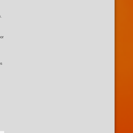
s.
por
os