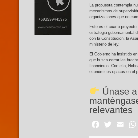
La propuesta contempla nue
mecanismos de supervisión
organizaciones que no cump
Este es el cuarto proyecto
estrategia gubernamental de
con la Constitución, la Asa
ministerio de ley.
El Gobierno ha insistido e
que busca cerrar las brech
financieros. Con ello, Nobo
económicos opacos en el p
Únase a
manténgase
relevantes
Facebo
Twitte
Em