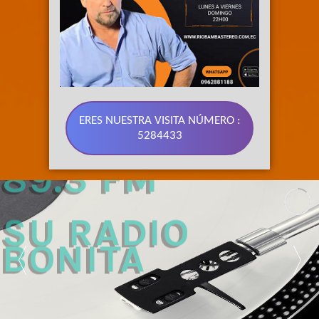
ERES NUESTRA VISITA NÚMERO :
5284433
89.3 FM 
SU RADIO 
BONITA