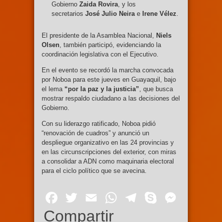
Gobierno
Zaida Rovira
, y los
secretarios
José Julio Neira
e
Irene Vélez
.
El presidente de la Asamblea Nacional,
Niels
Olsen
, también participó, evidenciando la
coordinación legislativa con el Ejecutivo.
En el evento se recordó la marcha convocada
por Noboa para este jueves en Guayaquil, bajo
el lema
“por la paz y la justicia”
, que busca
mostrar respaldo ciudadano a las decisiones del
Gobierno.
Con su liderazgo ratificado, Noboa pidió
“renovación de cuadros” y anunció un
despliegue organizativo en las 24 provincias y
en las circunscripciones del exterior, con miras
a consolidar a ADN como maquinaria electoral
para el ciclo político que se avecina.
Facebook
Twitter
Email
WhatsApp
Telegram
Skype
Mess
Compartir