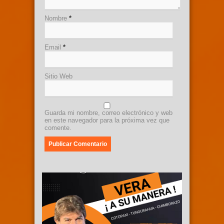
Nombre
*
Email
*
Sitio Web
Guarda mi nombre, correo electrónico y web
en este navegador para la próxima vez que
comente.