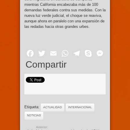
mientras California encabezaba más de 100
demandas federales contra sus medidas. Con la
nueva luz verde judicial, el choque se reaviva,
aunque ahora en paralelo con una expansión de
las redadas hacia otras grandes urbes.
Facebook
Twitter
Email
WhatsApp
Telegram
Skype
Mess
Compartir
Etiqueta:
ACTUALIDAD
INTERNACIONAL
NOTICIAS
Anterior: