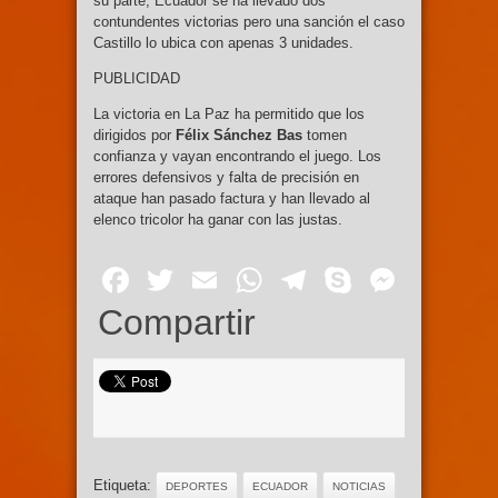
su parte, Ecuador se ha llevado dos
contundentes victorias pero una sanción el caso
Castillo lo ubica con apenas 3 unidades.
PUBLICIDAD
La victoria en La Paz ha permitido que los
dirigidos por
Félix Sánchez Bas
tomen
confianza y vayan encontrando el juego. Los
errores defensivos y falta de precisión en
ataque han pasado factura y han llevado al
elenco tricolor ha ganar con las justas.
Facebook
Twitter
Email
WhatsApp
Telegram
Skype
Mess
Compartir
Etiqueta:
DEPORTES
ECUADOR
NOTICIAS