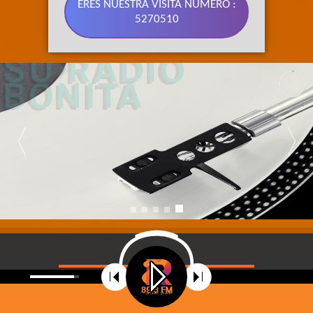
ERES NUESTRA VISITA NÚMERO :
5270510
89.3 FM 
SU RADIO 
BONITA
©
2021
Radio Riobamba Stereo 89.3 FM, Su radio