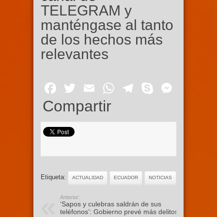
TELEGRAM y
manténgase al tanto
de los hechos más
relevantes
Facebook
Twitter
Email
WhatsApp
Telegram
Skype
Mess
Compartir
Etiqueta:
ACTUALIDAD
ECUADOR
NOTICIAS
Anterior:
‘Sapos y culebras saldrán de sus
teléfonos’: Gobierno prevé más delitos