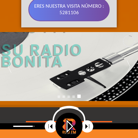
ERES NUESTRA VISITA NÚMERO :
5281106
89.3 FM 
SU RADIO 
BONITA
©
2021
Radio Riobamba Stereo 89.3 FM, Su radio