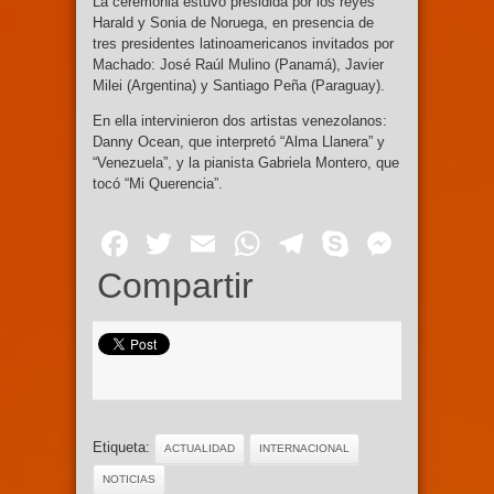
La ceremonia estuvo presidida por los reyes
Harald y Sonia de Noruega, en presencia de
tres presidentes latinoamericanos invitados por
Machado: José Raúl Mulino (Panamá), Javier
Milei (Argentina) y Santiago Peña (Paraguay).
En ella intervinieron dos artistas venezolanos:
Danny Ocean, que interpretó “Alma Llanera” y
“Venezuela”, y la pianista Gabriela Montero, que
tocó “Mi Querencia”.
Facebook
Twitter
Email
WhatsApp
Telegram
Skype
Mess
Compartir
Etiqueta:
ACTUALIDAD
INTERNACIONAL
NOTICIAS