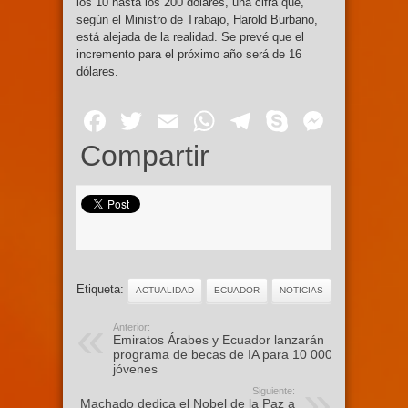
los 10 hasta los 200 dólares, una cifra que,
según el Ministro de Trabajo, Harold Burbano,
está alejada de la realidad. Se prevé que el
incremento para el próximo año será de 16
dólares.
Facebook
Twitter
Email
WhatsApp
Telegram
Skype
Mess
Compartir
Etiqueta:
ACTUALIDAD
ECUADOR
NOTICIAS
Anterior:
Emiratos Árabes y Ecuador lanzarán
programa de becas de IA para 10 000
jóvenes
Siguiente:
Machado dedica el Nobel de la Paz a