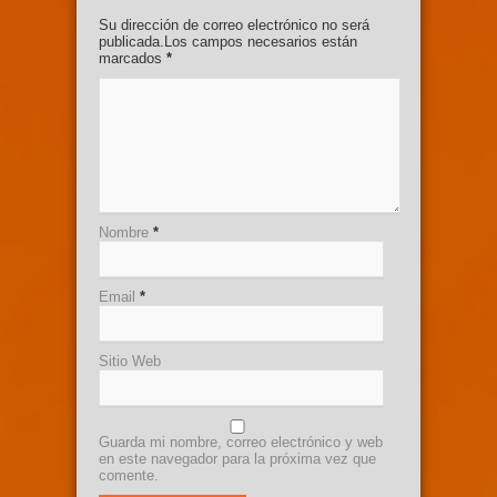
Su dirección de correo electrónico no será
publicada.Los campos necesarios están
marcados
*
Nombre
*
Email
*
Sitio Web
Guarda mi nombre, correo electrónico y web
en este navegador para la próxima vez que
comente.