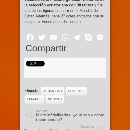
la selección ecuatoriana con 38 tantos
y fue
una de las figuras de la Tri en el Mundial de
Qatar. Además, tiene 27 goles anotados con su
equipo, el Fenerbahce de Turquía.
Facebook
Twitter
Email
WhatsApp
Telegram
Skype
Mess
Compartir
Etiqueta:
ACTUALIDAD
DEPORTES
ECUADOR
NOTICIAS
Anterior:
Micro infidelidades, ¿qué son y cómo
reconocerlas?
Siguiente: