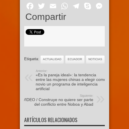
Facebook
Twitter
Email
WhatsApp
Telegram
Skype
Mess
Compartir
Etiqueta:
ACTUALIDAD
ECUADOR
NOTICIAS
Anterior:
«Es la pareja ideal»: la tendencia
entre las mujeres chinas a elegir como
novio un programa de inteligencia
artificial
Siguiente:
VIDEO / Construye no quiere ser parte
del conflicto entre Noboa y Abad
ARTÍCULOS RELACIONADOS