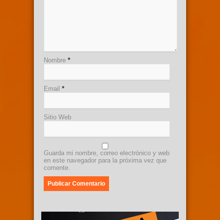
Nombre
*
Email
*
Sitio Web
Guarda mi nombre, correo electrónico y web
en este navegador para la próxima vez que
comente.