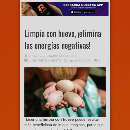
Limpia con huevo, ¡elimina
las energías negativas!
Publicado por:
RADIO REDACCION
en
ENTRETENIMIENTO
agosto 16, 2023
0
Hacer una
limpia con huevo
puede resultar
más beneficiosa de lo que imaginas, por lo que