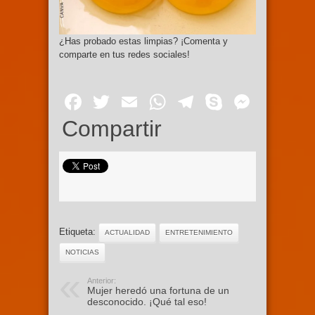
¿Has probado estas limpias? ¡Comenta y
comparte en tus redes sociales!
Facebook
Twitter
Email
WhatsApp
Telegram
Skype
Mess
Compartir
Etiqueta:
ACTUALIDAD
ENTRETENIMIENTO
NOTICIAS
Anterior:
Mujer heredó una fortuna de un
desconocido. ¡Qué tal eso!