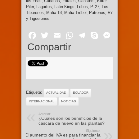
las Feas, Cubanos, Fatales, Gánsters, Kater
Piler, Lagartos, Latin Kings, Lobos, P. 27, Los
Tiburones, Mafia 18, Mafia Trébol, Patrones, R7
y Tiguerones.
Facebook
Twitter
Email
WhatsApp
Telegram
Skype
Mess
Compartir
Etiqueta:
ACTUALIDAD
ECUADOR
INTERNACIONAL
NOTICIAS
Anterior:
¿Cuáles son los beneficios de la
cáscara de huevo en las plantas?
Siguiente:
El aumento del IVA es para financiar la