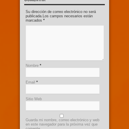
Su dirección de correo electrónico no será
publicada.Los campos necesarios están
marcados
*
Nombre
*
Email
*
Sitio Web
Guarda mi nombre, correo electrónico y web
en este navegador para la próxima vez que
comente.