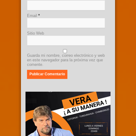
Email
*
Sitio Web
Guarda mi nombre, correo electrónico y web
en este navegador para la próxima vez que
comente.