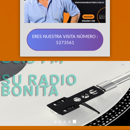
ERES NUESTRA VISITA NÚMERO :
5273561
89.3 FM 
SU RADIO 
BONITA