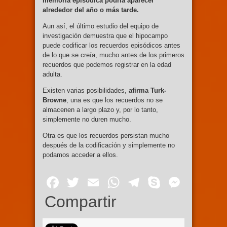
memoria episódica podría aparecer
alrededor del año o más tarde.
Aun así, el último estudio del equipo de
investigación demuestra que el hipocampo
puede codificar los recuerdos episódicos antes
de lo que se creía, mucho antes de los primeros
recuerdos que podemos registrar en la edad
adulta.
Existen varias posibilidades,
afirma Turk-
Browne
, una es que los recuerdos no se
almacenen a largo plazo y, por lo tanto,
simplemente no duren mucho.
Otra es que los recuerdos persistan mucho
después de la codificación y simplemente no
podamos acceder a ellos.
Facebook
Twitter
Email
WhatsApp
Telegram
Skype
Mess
Compartir