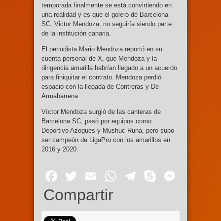
temporada finalmente se está convirtiendo en
una realidad y es que el golero de Barcelona
SC, Victor Mendoza, no seguiría siendo parte
de la institución canaria.
El periodista Mario Mendoza reportó en su
cuenta personal de X, que Mendoza y la
dirigencia amarilla habrían llegado a un acuerdo
para finiquitar el contrato. Mendoza perdió
espacio con la llegada de Contreras y De
Arruabarrena.
Víctor Mendoza surgió de las canteras de
Barcelona SC, pasó por equipos como
Deportivo Azogues y Mushuc Runa, pero supo
ser campeón de LigaPro con los amarillos en
2016 y 2020.
Facebook
Twitter
Email
WhatsApp
Telegram
Skype
Mess
Compartir