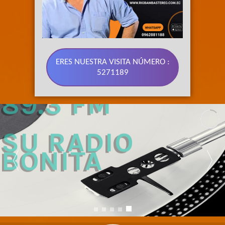
ERES NUESTRA VISITA NÚMERO :
5271189
89.3 FM 
SU RADIO 
BONITA