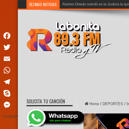
ÚLTIMAS NOTICIAS
Ramiro Oviedo solicitó en la Justicia la qu
Facebook
Twitter
Email
WhatsApp
Telegram
SOLICITA TU CANCIÓN
Skype
Home
/
DEPORTES
/
I
Messenger
Compartir