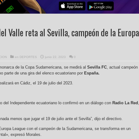
el Valle reta al Sevilla, campeón de la Europa
CION
en
DEPORTES
junio 22, 2023
0
monarca de la Copa Sudamericana, se medirá al
Sevilla
FC
, actual campeón
 parte de una gira del elenco ecuatoriano por
España.
ealizará en Cádiz, el 19 de julio del 2023.
ivo del Independiente ecuatoriano lo confirmó en un diálogo con
Radio La Red
a menos que jugar el 19 de julio ante el Sevilla”, dijo el directivo.
Europa League con el campeón de la Sudamericana, se transforma en un
ental», expresó Morales.