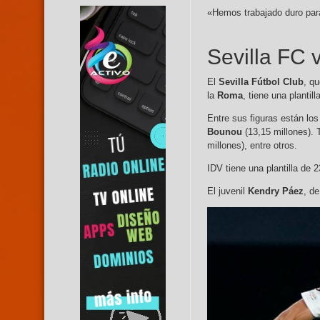
«Hemos trabajado duro para
Sevilla FC 
El
Sevilla Fútbol Club
, q
la
Roma
, tiene una planti
Entre sus figuras están lo
Bounou
(13,15 millones).
millones), entre otros.
IDV tiene una plantilla de 
El juvenil
Kendry Páez
, d