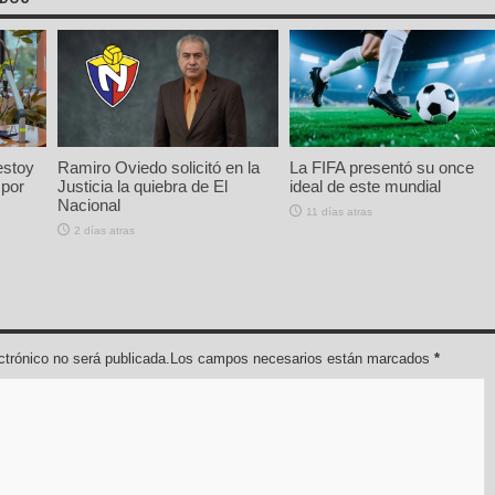
estoy
Ramiro Oviedo solicitó en la
La FIFA presentó su once
 por
Justicia la quiebra de El
ideal de este mundial
Nacional
11 días atras
2 días atras
lectrónico no será publicada.Los campos necesarios están marcados
*