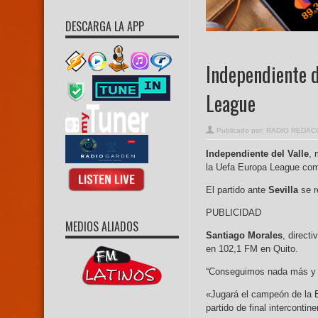
DESCARGA LA APP
Independiente d
League
Publicado por:
RADIO REDAC
Independiente del Valle
, 
la Uefa Europa League como
El partido ante
Sevilla
se r
PUBLICIDAD
MEDIOS ALIADOS
Santiago Morales
, direct
en 102,1 FM en Quito.
“Conseguimos nada más y nad
«Jugará el campeón de la 
partido de final intercontin