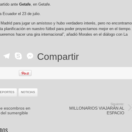
partido ante
Getafe
, en Getafe.
a Ecuador el 23 de julio.
Madrid para jugar un amistoso y hubo verdadero interés, pero no encontramo
ta planificación en nuestro fútbol para poder proyectarnos mejor en el tiempo.
ueremos hacer una gira internacional”, añadió Morales en el diálogo con La
ok
r
ail
WhatsApp
Telegram
Skype
Messenger
Compartir
EPORTES
NOTICIAS
Siguiente:
de escombros en
MILLONARIOS VIAJARÁN AL
del sumergible
ESPACIO
ADOS