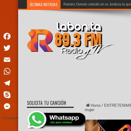
ÚLTIMAS NOTICIAS
Ramiro Oviedo solicitó en la Justicia la qu
Facebook
Twitter
Email
WhatsApp
Telegram
SOLICITA TU CANCIÓN
Skype
Home
/
ENTRETENIMI
mujer
Messenger
Compartir