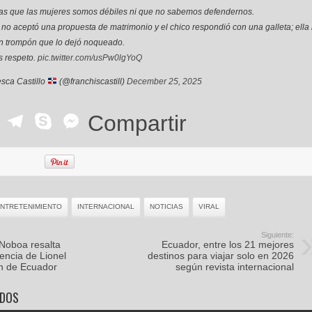
as que las mujeres somos débiles ni que no sabemos defendernos.
 no aceptó una propuesta de matrimonio y el chico respondió con una galleta; ella 
n trompón que lo dejó noqueado.
s respeto.
pic.twitter.com/usPw0lgYoQ
sca Castillo
(@franchiscastill)
December 25, 2025
ok
r
ail
WhatsApp
Telegram
Skype
Messenger
Compartir
NTRETENIMIENTO
INTERNACIONAL
NOTICIAS
VIRAL
Siguiente:
 Noboa resalta
Ecuador, entre los 21 mejores
encia de Lionel
destinos para viajar solo en 2026
n de Ecuador
según revista internacional
ADOS