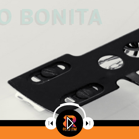
 
O BONITA