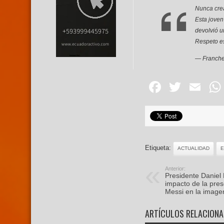
Nunca cre
Esta joven
devolvió u
Respeto e
— Franche
Facebo
Twitte
Em
Etiqueta:
ACTUALIDAD
E
Anterior:
Presidente Daniel
impacto de la pres
Messi en la image
ARTÍCULOS RELACION