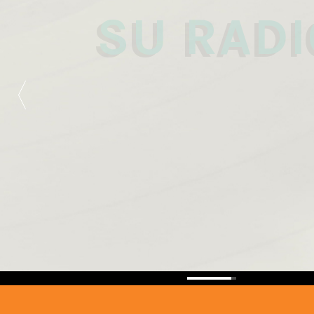
89.3 FM
SU RADI