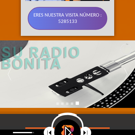
ERES NUESTRA VISITA NÚMERO :
5285133
89.3 FM 
SU RADIO 
BONITA