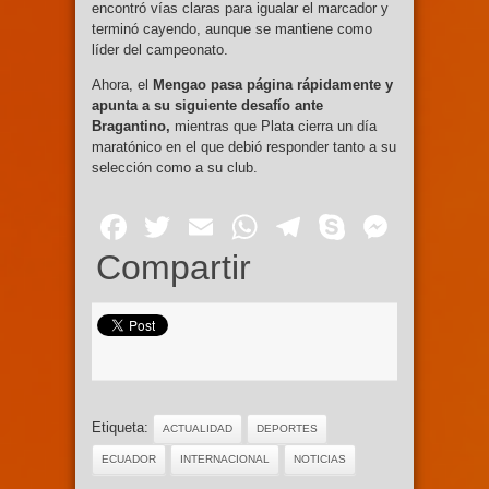
encontró vías claras para igualar el marcador y
terminó cayendo, aunque se mantiene como
líder del campeonato.
Ahora, el
Mengao pasa página rápidamente y
apunta a su siguiente desafío ante
Bragantino,
mientras que Plata cierra un día
maratónico en el que debió responder tanto a su
selección como a su club.
Facebook
Twitter
Email
WhatsApp
Telegram
Skype
Mess
Compartir
Etiqueta:
ACTUALIDAD
DEPORTES
ECUADOR
INTERNACIONAL
NOTICIAS