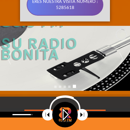
ERES NUESTRA VISITA NÚMERO :
5285618
89.3 FM 
SU RADIO 
BONITA
©
2021
Radio Riobamba Stereo 89.3 FM, Su radio