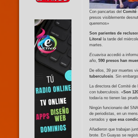
Con pancartas del
Comité 
presos visiblemente desnutr
queremos»
Son parientes de reclusos
Litoral
la tarde del miércol
martes.
Ecuavisa
accedió a informac
año,
590 presos han muert
De ellos, 39 por muertes v
tuberculosis
. Sin embargo
La directora del Comité de 
con tuberculosis. «
Son 120
todavía no tienen las prue
Ningún funcionario del SNA
de periodistas, en un mens
cerrados y
que esa condic
Añadieron que trabajan jun
brote. En Guayas se regist