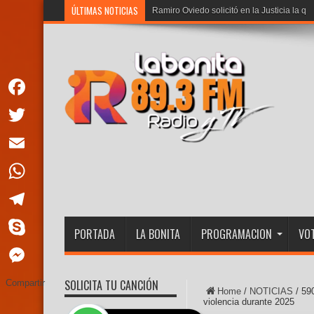
ÚLTIMAS NOTICIAS
Ramiro Oviedo solicitó en la Justicia la qu
Facebook
Twitter
Email
WhatsApp
Telegram
PORTADA
LA BONITA
PROGRAMACION
VOT
Skype
Messenger
SOLICITA TU CANCIÓN
Compartir
Home
/
NOTICIAS
/
590
violencia durante 2025