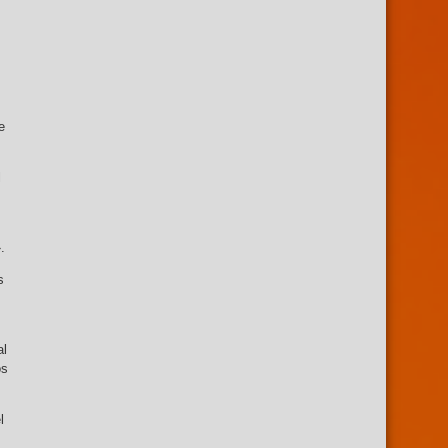
e
l
.
s
al
os
l