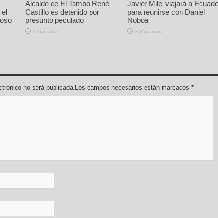
Alcalde de El Tambo René
Javier Milei viajará a Ecuado
 el
Castillo es detenido por
para reunirse con Daniel
ioso
presunto peculado
Noboa
3 días atras
3 días atras
lectrónico no será publicada.Los campos necesarios están marcados
*