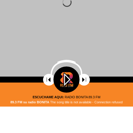
ESCUCHAME AQUI:
RADIO BONITA 89.3 FM
89.3 FM su radio BONITA
The song title is not available - Connection refused
odos los Derechos Reservados – Diseñado por
ECUADOR ACTIVO