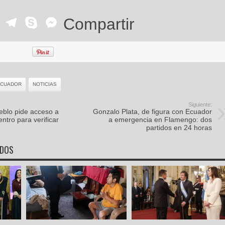
ok
r
ail
WhatsApp
Telegram
Skype
Messenger
Compartir
ECUADOR
NOTICIAS
Siguiente:
eblo pide acceso a
Gonzalo Plata, de figura con Ecuador
ntro para verificar
a emergencia en Flamengo: dos
partidos en 24 horas
ADOS