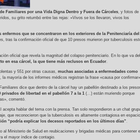
de Familiares por una Vida Digna Dentro y Fuera de Cárceles
, y fotos de
idos, su grito retumbó entre las rejas: «Vivos se los llevaron, vivos los
 enfermos que se concentraron en los exteriores de la Penitenciaría del
es, tras la confirmación oficial de que 10 presos murieron por tuberculosis est
ión oficial que revela la magnitud del colapso penitenciario. En lo que va de
o en esa cárcel, la que tiene más reclusos en Ecuador
.
iolentas y 551 por otras causas,
muchas asociadas a enfermedades como
, la mayoría de los informes médicos registran la frase «causa por confirmar»
Familiares dice que dentro de la cárcel hay un pabellón destinado a los preso
 privados de libertad en el pabellón 7 a la 1
(…) están muriendo porque
bas», comentó.
I acepta hablar del tema con la prensa. Tan solo respondieron a un chat grup
aje, que reconocieron que la tuberculosis es altamente contagiosa en espaci
ión “podría explicar los decesos reportados en los últimos días”
.
to al Ministerio de Salud en reubicaciones y brigadas médicas para contener e
ra el mayor índice de contagio.